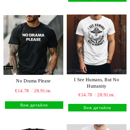
I See Humans, But No
No Drama Please
Humanity
€14.78
28.91лв.
€14.78
28.91лв.
Виж детайли
Виж детайли