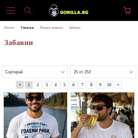
Начало
Тениски
Мъжки тениски
Забавни
Забавни
«
»
1
2
3
4
5
6
7
8
9
10