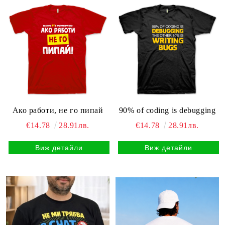
Ако работи, не го пипай
90% of coding is debugging
€14.78
28.91лв.
€14.78
28.91лв.
Виж детайли
Виж детайли