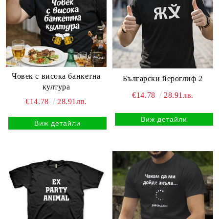
Човек с висока банкетна
Български йероглиф 2
култура
€14.78
28.91лв.
€14.78
28.91лв.
Виж детайли
Виж детайли