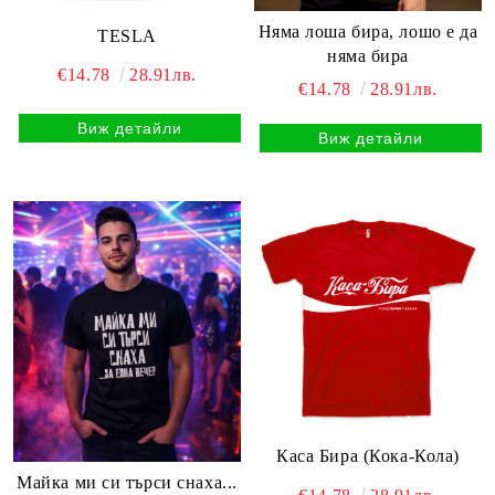
Няма лоша бира, лошо е да
TESLA
няма бира
€14.78
28.91лв.
€14.78
28.91лв.
Виж детайли
Виж детайли
Каса Бира (Кока-Кола)
Майка ми си търси снаха...