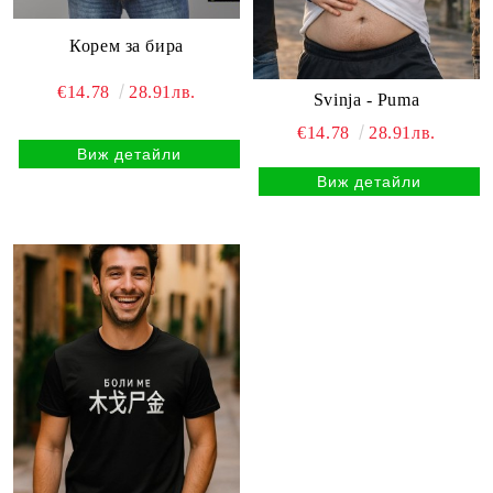
Корем за бира
€14.78
28.91лв.
Svinja - Puma
€14.78
28.91лв.
Виж детайли
Виж детайли