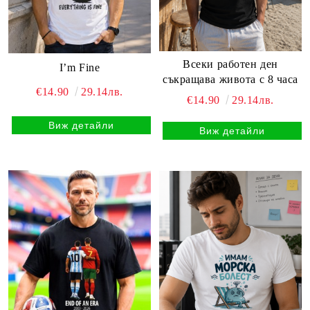
Всеки работен ден
I’m Fine
съкращава живота с 8 часа
€14.90
29.14лв.
€14.90
29.14лв.
Виж детайли
Виж детайли