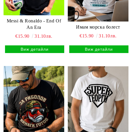
Messi & Ronaldo - End Of
Имам морска болест
An Era
€15.90
31.10лв.
€15.90
31.10лв.
Виж детайли
Виж детайли