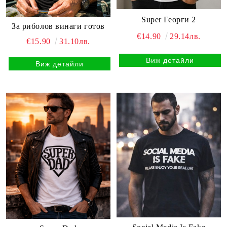
Super Георги 2
За риболов винаги готов
€14.90
29.14лв.
€15.90
31.10лв.
Виж детайли
Виж детайли