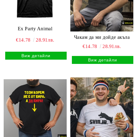
Ex Party Animal
Чакам да ми дойде акъла
€14.78
28.91лв.
€14.78
28.91лв.
Виж детайли
Виж детайли