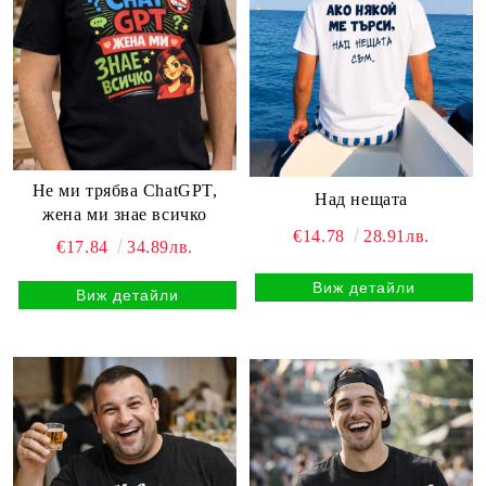
Не ми трябва ChatGPT,
Над нещата
жена ми знае всичко
€14.78
28.91лв.
€17.84
34.89лв.
Виж детайли
Виж детайли