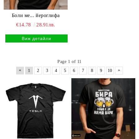
Боли ме... йероглифа
€14.78
28.91лв.
Виж детайли
Page 1 of 11
«
»
1
2
3
4
5
6
7
8
9
10