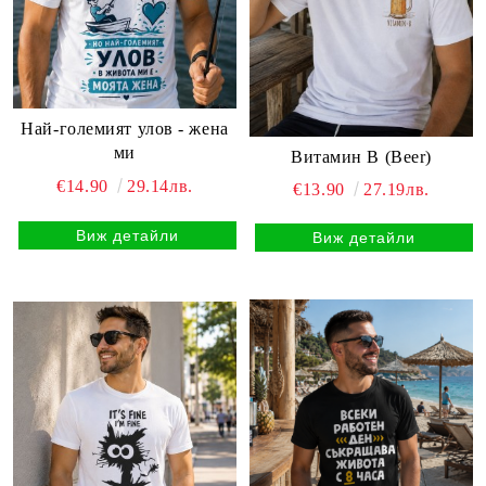
Най-големият улов - жена
ми
Витамин B (Beer)
€14.90
29.14лв.
€13.90
27.19лв.
Виж детайли
Виж детайли