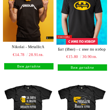
Nikolai - MetallicA
Бат (Име) - с име по избор
€14.78
28.91лв.
€15.80
30.90лв.
Виж детайли
Виж детайли