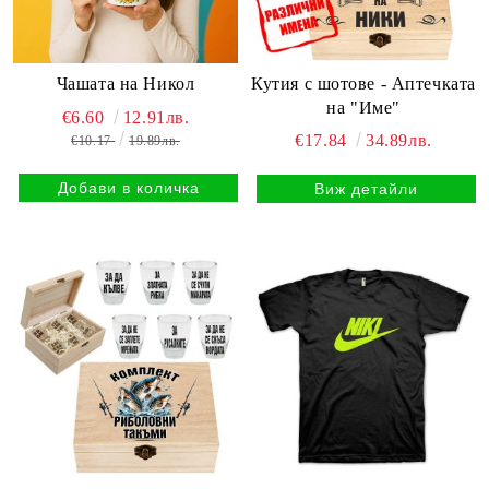
Кутия с шотове - Аптечката
Чашата на Никол
на "Име"
€6.60
12.91лв.
€17.84
34.89лв.
€10.17
19.89лв.
Виж детайли