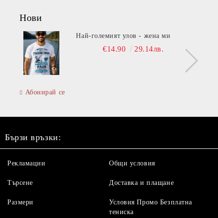
Нови
Най-големият улов - жена ми
€14.90
29.14лв.
Абонирай се
Бързи връзки:
Рекламации
Общи условия
Търсене
Доставка и плащане
Размери
Условия Промо Безплатна
тениска