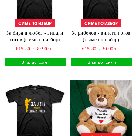
За бира и любов - винаги
За риболов - винаги готов
готов (с име по избор)
(с име по избор)
€15.80
30.90лв.
€15.80
30.90лв.
Виж детайли
Виж детайли