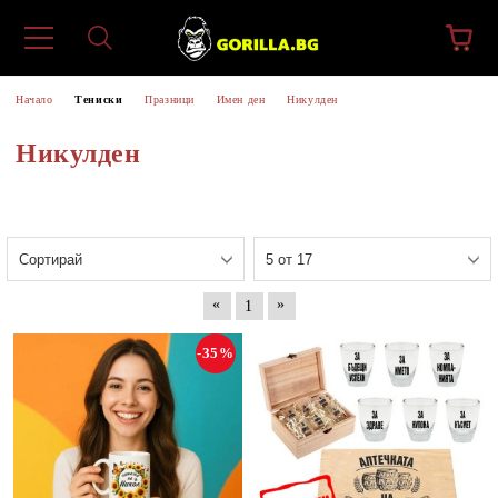
Начало
Тениски
Празници
Имен ден
Никулден
Никулден
«
»
1
-35%