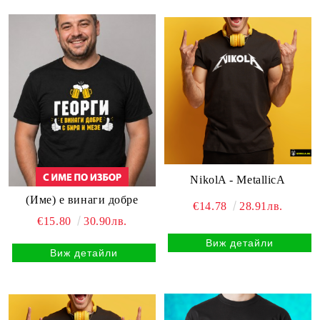
NikolA - MetallicA
(Име) е винаги добре
€14.78
28.91лв.
€15.80
30.90лв.
Виж детайли
Виж детайли