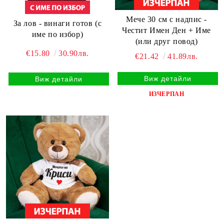
Мече 30 см с надпис -
За лов - винаги готов (с
Честит Имен Ден + Име
име по избор)
(или друг повод)
€15.80
30.90лв.
€21.42
41.89лв.
Виж детайли
Виж детайли
ИЗЧЕРПАН