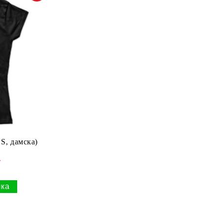
S, дамска)
.