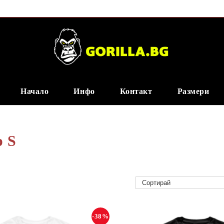
Начало
Инфо
Контакт
Размери
р S
-38%