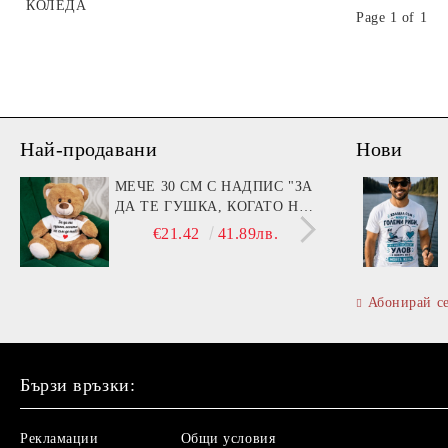
КОЛЕДА
Page 1 of 1
Най-продавани
Нови
МЕЧЕ 30 СМ С НАДПИС "ЗА
КУТ
ДА ТЕ ГУШКА, КОГАТО НЕ
РИБ
СЪМ ДО ТЕБ!"
€21.42
41.89лв.
Абонирай с
Бързи връзки:
Рекламации
Общи условия