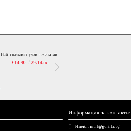
ИЯ С ШОТОВЕ -
Най-големият улов - жена ми
МЕТАЛЕН
Витамин B (Beer)
ОЛОВНИ ТАКЪМИ
КЛЮЧОДЪРЖАТЕЛ СЪРЦ
€14.90
29.14лв.
€13.90
27.19
С НАДПИС "БЛАГОДАРЯ
€17.84
34.89лв.
€9.15
17.90лв.
ТИ, ЧЕ ТЕ ИМА!"
е
Информация за контакти:
Имейл:
mail@gorilla.bg