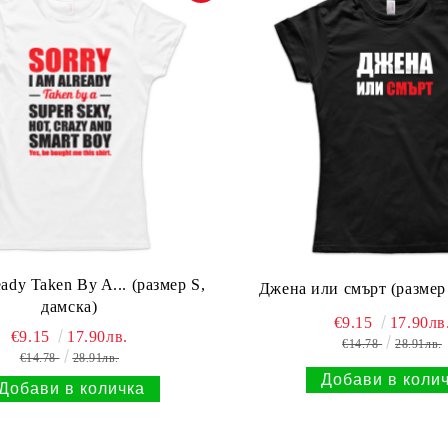
ady Taken By A... (размер S,
Джена или смърт (размер 
дамска)
€9.15
17.90лв
€9.15
17.90лв.
€14.78
28.91лв.
€14.78
28.91лв.