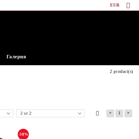
EUR
Галерия
2 product(s)
«
»
1
-38%