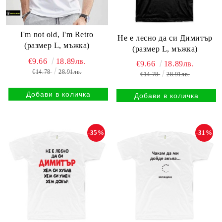
I'm not old, I'm Retro
Не е лесно да си Димитър
(размер L, мъжка)
(размер L, мъжка)
€9.66
18.89лв.
€9.66
18.89лв.
€14.78
28.91лв.
€14.78
28.91лв.
-35%
-31%