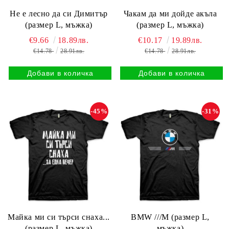
Не е лесно да си Димитър
Чакам да ми дойде акъла
(размер L, мъжка)
(размер L, мъжка)
€9.66
18.89лв.
€10.17
19.89лв.
€14.78
28.91лв.
€14.78
28.91лв.
-45%
-31%
Майка ми си търси снаха...
BMW ///M (размер L,
(размер L, мъжка)
мъжка)