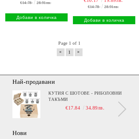
€10.17
19.89лв.
€14.78
28.91лв.
€14.78
28.91лв.
Page 1 of 1
«
»
1
Най-продавани
КУТИЯ С ШОТОВЕ - РИБОЛОВНИ
ТАКЪМИ
€17.84
34.89лв.
Нови