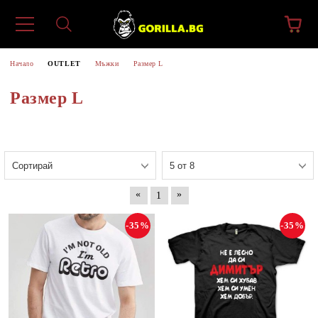
Начало
OUTLET
Мъжки
Размер L
Размер L
«
»
1
-35%
-35%