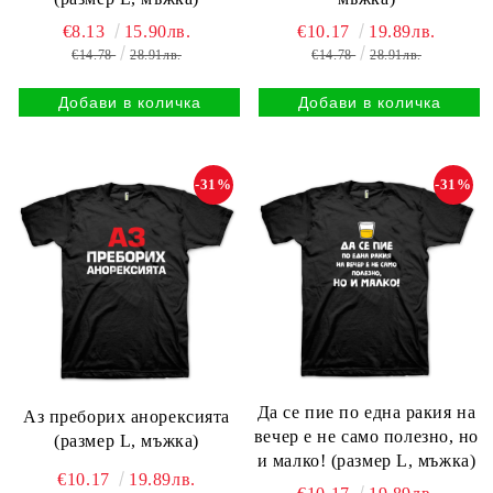
€8.13
15.90лв.
€10.17
19.89лв.
€14.78
28.91лв.
€14.78
28.91лв.
-31%
-31%
Да се пие по една ракия на
Аз преборих анорексията
вечер е не само полезно, но
(размер L, мъжка)
и малко! (размер L, мъжка)
€10.17
19.89лв.