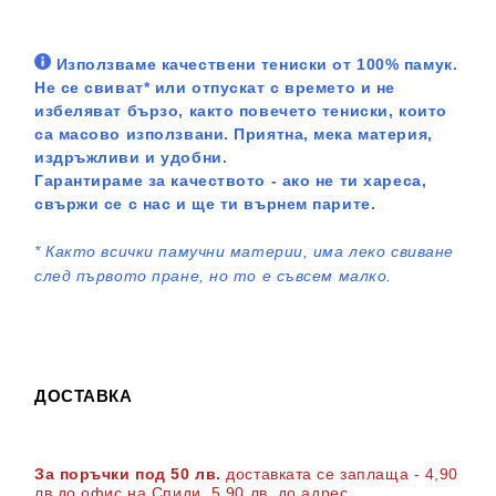
Използваме качествени тениски от 100% памук.
Не се свиват* или отпускат с времето и не
избеляват бързо, както повечето тениски, които
са масово използвани. Приятна, мека материя,
издръжливи и удобни.
Гарантираме за качеството - ако не ти хареса,
свържи се с нас и ще ти върнем парите.
*
Както всички памучни материи, има леко свиване
след първото пране, но то е съвсем малко.
ДОСТАВКА
За поръчки под 50 лв.
доставката се заплаща - 4,90
лв до офис на Спиди
, 5,90 лв. до адрес
.