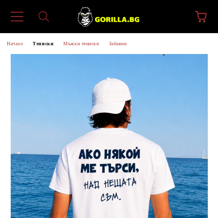
Начало
Тениски
Мъжки тениски
Забавни