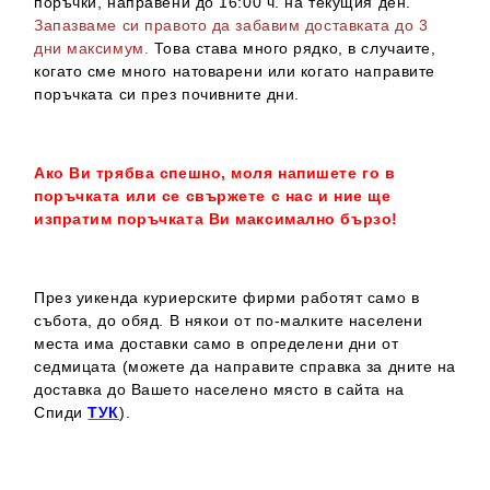
поръчки, направени до 16:00 ч. на текущия ден.
Запазваме си правото да забавим доставката до 3
дни максимум.
Това става много рядко, в случаите,
когато сме много натоварени или когато направите
поръчката си през почивните дни.
Ако Ви трябва спешно, моля напишете го в
поръчката или се свържете с нас и ние ще
изпратим поръчката Ви максимално бързо!
През уикенда куриерските фирми работят само в
събота, до обяд. В някои от по-малките населени
места има доставки само в определени дни от
седмицата (можете да направите справка за дните на
доставка до Вашето населено място в сайта на
Спиди
ТУК
).