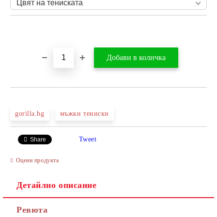
Добави в желани
gorilla.bg
мъжки тениски
Tweet
Share
Оцени продукта
Детайлно описание
Ревюта