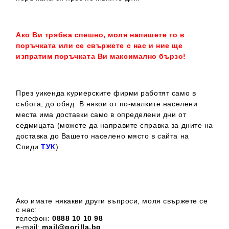
Ако Ви трябва спешно, моля напишете го в
поръчката или се свържете с нас и ние ще
изпратим поръчката Ви максимално бързо!
През уикенда куриерските фирми работят само в
събота, до обяд. В някои от по-малките населени
места има доставки само в определени дни от
седмицата (можете да направите справка за дните на
доставка до Вашето населено място в сайта на
Спиди
ТУК
).
Ако имате някакви други въпроси, моля свържете се
с нас:
телефон:
0888 1
0 10 98
e-mail:
mail@gorilla.bg