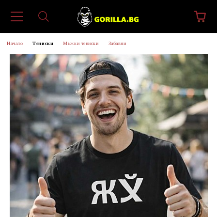
Начало
Тениски
Мъжки тениски
Забавни