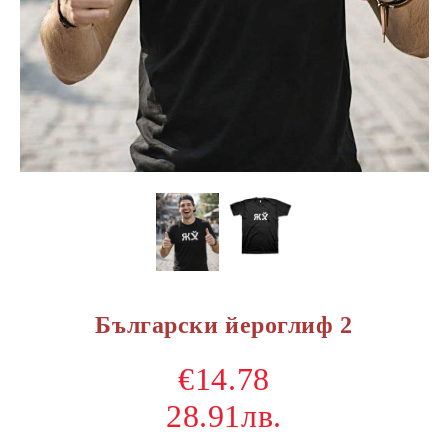
Български йероглиф 2
€14.78
28.91лв.