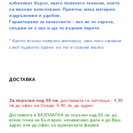
избеляват бързо, както повечето тениски, които
са масово използвани. Приятна, мека материя,
издръжливи и удобни.
Гарантираме за качеството - ако не ти хареса,
свържи се с нас и ще ти върнем парите.
*
Както всички памучни материи, има леко свиване
след първото пране, но то е съвсем малко.
ДОСТАВКА
За поръчки под 50 лв.
доставката се заплаща - 4,90
лв до офис на Спиди
, 5,90 лв. до адрес
.
Доставката е БЕЗПЛАТНА за поръчки над 50 лв. до
всяка точка на България, независимо дали е до Ваш
адрес или до офис на куриерската фирма.