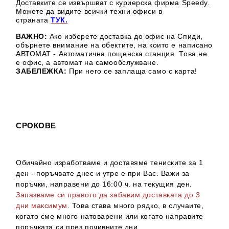
Доставките се извършват с куриерска фирма Speedy.
М
ожете да видите всички техни офиси в
страната
ТУК.
ВАЖНО:
Ако изберете доставка до офис на Спиди,
обърнете внимание на обектите, на които е написано
АВТОМАТ - Автоматична пощенска станция. Това не
е офис, а автомат на самообслужване.
ЗАБЕЛЕЖКА:
При него се заплаща само с карта!
СРОКОВЕ
Обичайно изработваме и доставяме тениските за 1
ден - поръчвате днес и утре е при Вас. Важи за
поръчки, направени до 16:00 ч. на текущия ден.
Запазваме си правото да забавим доставката до 3
дни максимум.
Това става много рядко, в случаите,
когато сме много натоварени или когато направите
поръчката си през почивните дни.