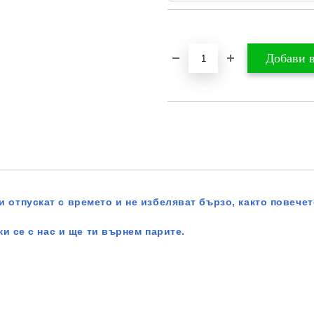
Добави в желани
 отпускат с времето и не избеляват бързо, както повечет
жи се с нас и ще ти върнем парите.