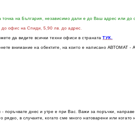
а точка на България, независимо дали е до Ваш адрес или до
в до офис на Спиди
, 5,90 лв. до адрес
.
ожете да видите всички техни офиси в страната
ТУК.
нете внимание на обектите, на които е написано АВТОМАТ - А
- поръчвате днес и утре е при Вас. Важи за поръчки, направе
о рядко, в случаите, когато сме много натоварени или когато 