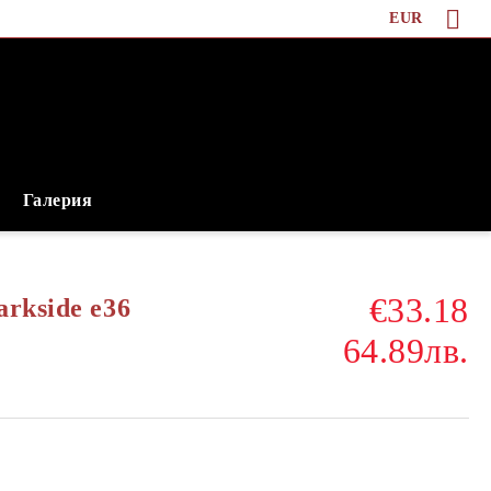
EUR
Галерия
€33.18
rkside e36
64.89лв.