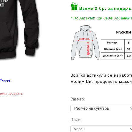
Вземи 2 бр. за подаръ
* Подаръкът ще бъде добавен
в
Всички артикули се изработв
Tweet
молим Ви, преценете макси
цени продукта
Размер:
Цвят: