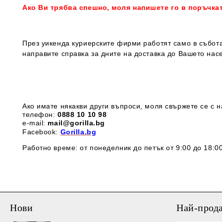
Ако Ви трябва спешно, моля напишете го в поръчка
През уикенда куриерските фирми работят само в събота
направите справка за дните на доставка до Вашето нас
Ако имате някакви други въпроси, моля свържете се с н
телефон:
0888 1
0 10 98
e-mail:
mail@gorilla.bg
Facebook:
Gorilla.bg
Работно време: от понеделник до петък от 9:00 до 18:00
Нови
Най-прод