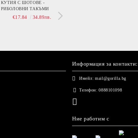
мин B (Beer)
КУТИЯ С ШОТОВЕ -
МЕЧЕ 30 СМ С НАД
РИБОЛОВНИ ТАКЪМИ
ДА ТЕ ГУШКА, КОГ
€13.90
27.19лв.
СЪМ ДО ТЕБ!"
€17.84
34.89лв.
€21.42
41.89
Информация за контакти:
Имейл:
mail@gorilla.bg
Телефон:
0888101098
Ние работим с