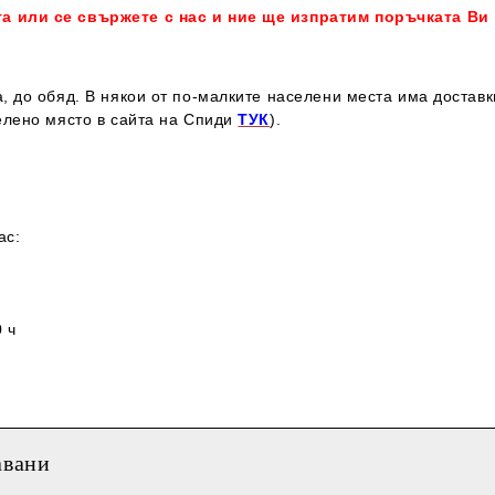
та или се свържете с нас и ние ще изпратим поръчката Ви
, до обяд. В някои от по-малките населени места има достав
елено място в сайта на Спиди
ТУК
).
ас:
 ч
авани