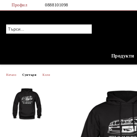
Профил
0888101098
Продукти
Начало
Суичъри
Коли