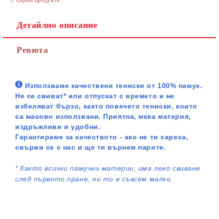
Детайлно описание
Ревюта
Използваме качествени тениски от 100% памук.
Не се свиват* или отпускат с времето и не
избеляват бързо, както повечето тениски, които
са масово използвани. Приятна, мека материя,
издръжливи и удобни.
Гарантираме за качеството - ако не ти хареса,
свържи се с нас и ще ти върнем парите.
*
Както всички памучни материи, има леко свиване
след първото пране, но то е съвсем малко.