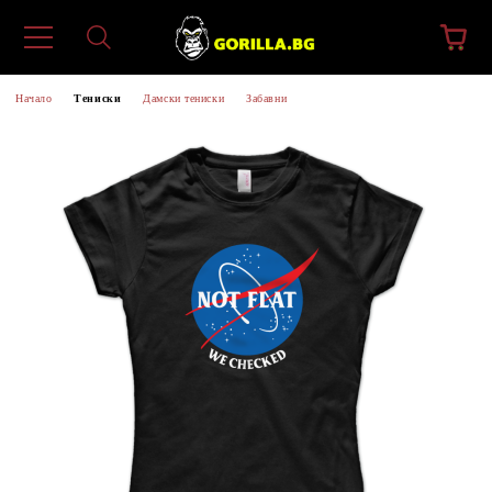
Начало
Тениски
Дамски тениски
Забавни