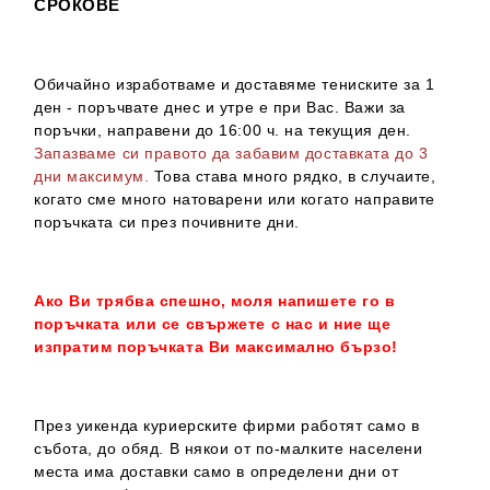
СРОКОВЕ
Обичайно изработваме и доставяме тениските за 1
ден - поръчвате днес и утре е при Вас. Важи за
поръчки, направени до 16:00 ч. на текущия ден.
Запазваме си правото да забавим доставката до 3
дни максимум.
Това става много рядко, в случаите,
когато сме много натоварени или когато направите
поръчката си през почивните дни.
Ако Ви трябва спешно, моля напишете го в
поръчката или се свържете с нас и ние ще
изпратим поръчката Ви максимално бързо!
През уикенда куриерските фирми работят само в
събота, до обяд. В някои от по-малките населени
места има доставки само в определени дни от