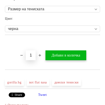
Цвят:
Добави в желани
gorilla.bg
not flat nasa
дамски тениски
Tweet
Share
Оцени продукта