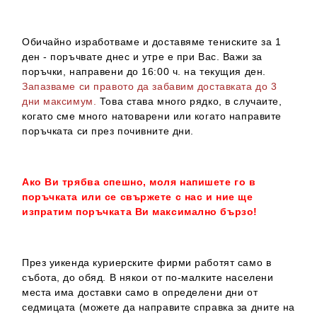
Обичайно изработваме и доставяме тениските за 1
ден - поръчвате днес и утре е при Вас. Важи за
поръчки, направени до 16:00 ч. на текущия ден.
Запазваме си правото да забавим доставката до 3
дни максимум.
Това става много рядко, в случаите,
когато сме много натоварени или когато направите
поръчката си през почивните дни.
Ако Ви трябва спешно, моля напишете го в
поръчката или се свържете с нас и ние ще
изпратим поръчката Ви максимално бързо!
През уикенда куриерските фирми работят само в
събота, до обяд. В някои от по-малките населени
места има доставки само в определени дни от
седмицата (можете да направите справка за дните на