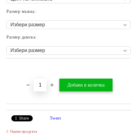
Размер мъжка:
Размер дамска:
Добави в желани
Tweet
Share
Оцени продукта