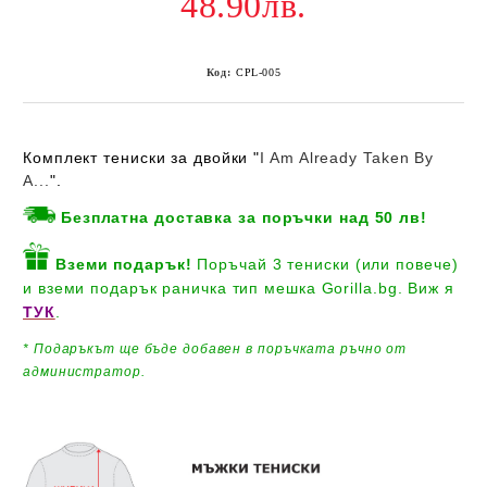
48.90лв.
Код:
CPL-005
Комплект тениски за двойки "
I Am Already Taken By
A...
".
Безплатна доставка за поръчки над 50 лв!
Вземи подарък!
Поръчай 3 тениски (или повече)
и вземи подарък раничка тип мешка Gorilla.bg. Виж я
ТУК
.
* Подаръкът ще бъде добавен
в поръчката ръчно от
администратор.