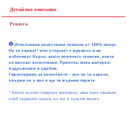
Детайлно описание
Ревюта
Използваме качествени тениски от 100% памук.
Не се свиват* или отпускат с времето и не
избеляват бързо, както повечето тениски, които
са масово използвани. Приятна, мека материя,
издръжливи и удобни.
Гарантираме за качеството - ако не ти хареса,
свържи се с нас и ще ти върнем парите.
*
Както всички памучни материи, има леко свиване
след първото пране, но то е съвсем малко.