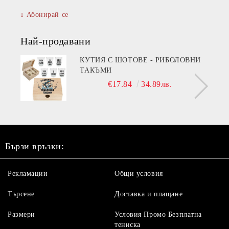
Абонирай се
Най-продавани
КУТИЯ С ШОТОВЕ - РИБОЛОВНИ
ТАКЪМИ
€17.84
34.89лв.
Бързи връзки:
Рекламации
Общи условия
Търсене
Доставка и плащане
Размери
Условия Промо Безплатна
тениска