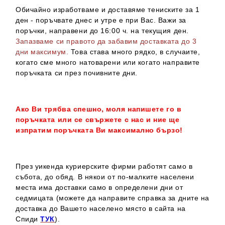
Обичайно изработваме и доставяме тениските за 1
ден - поръчвате днес и утре е при Вас. Важи за
поръчки, направени до 16:00 ч. на текущия ден.
Запазваме си правото да забавим доставката до 3
дни максимум.
Това става много рядко, в случаите,
когато сме много натоварени или когато направите
поръчката си през почивните дни.
Ако Ви трябва спешно, моля напишете го в
поръчката или се свържете с нас и ние ще
изпратим поръчката Ви максимално бързо!
През уикенда куриерските фирми работят само в
събота, до обяд. В някои от по-малките населени
места има доставки само в определени дни от
седмицата (можете да направите справка за дните на
доставка до Вашето населено място в сайта на
Спиди
ТУК
).