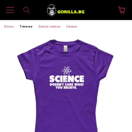
Начало
Тениски
Дамски тениски
Забавни