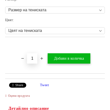
Цвят:
Добави в желани
Tweet
Share
Оцени продукта
Детайлно описание