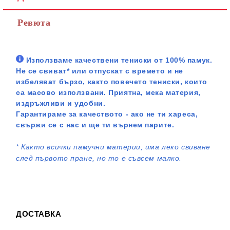
Ревюта
Използваме качествени тениски от 100% памук.
Не се свиват* или отпускат с времето и не
избеляват бързо, както повечето тениски, които
са масово използвани. Приятна, мека материя,
издръжливи и удобни.
Гарантираме за качеството - ако не ти хареса,
свържи се с нас и ще ти върнем парите.
*
Както всички памучни материи, има леко свиване
след първото пране, но то е съвсем малко.
ДОСТАВКА