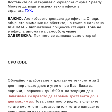
Доставките се извършват с куриерска фирма Speedy.
М
ожете да видите всички техни офиси в
страната
ТУК.
ВАЖНО:
Ако изберете доставка до офис на Спиди,
обърнете внимание на обектите, на които е написано
АВТОМАТ - Автоматична пощенска станция. Това не
е офис, а автомат на самообслужване.
ЗАБЕЛЕЖКА:
При него се заплаща само с карта!
СРОКОВЕ
Обичайно изработваме и доставяме тениските за 1
ден - поръчвате днес и утре е при Вас. Важи за
поръчки, направени до 16:00 ч. на текущия ден.
Запазваме си правото да забавим доставката до 3
дни максимум.
Това става много рядко, в случаите,
когато сме много натоварени или когато направите
поръчката си през почивните дни.