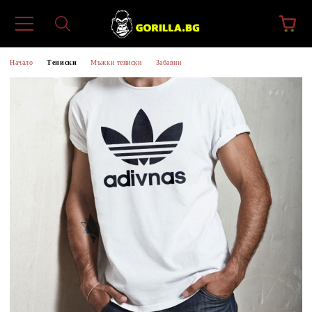
Начало
Тениски
Мъжки тениски
Забавни