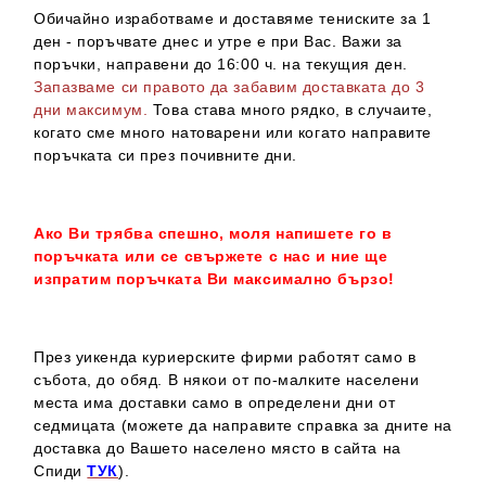
Обичайно изработваме и доставяме тениските за 1
ден - поръчвате днес и утре е при Вас. Важи за
поръчки, направени до 16:00 ч. на текущия ден.
Запазваме си правото да забавим доставката до 3
дни максимум.
Това става много рядко, в случаите,
когато сме много натоварени или когато направите
поръчката си през почивните дни.
Ако Ви трябва спешно, моля напишете го в
поръчката или се свържете с нас и ние ще
изпратим поръчката Ви максимално бързо!
През уикенда куриерските фирми работят само в
събота, до обяд. В някои от по-малките населени
места има доставки само в определени дни от
седмицата (можете да направите справка за дните на
доставка до Вашето населено място в сайта на
Спиди
ТУК
).