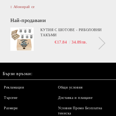
Абонирай се
Най-продавани
КУТИЯ С ШОТОВЕ - РИБОЛОВНИ
ТАКЪМИ
€17.84
34.89лв.
Бързи връзки:
Рекламации
Общи условия
Търсене
Доставка и плащане
Размери
Условия Промо Безплатна
тениска