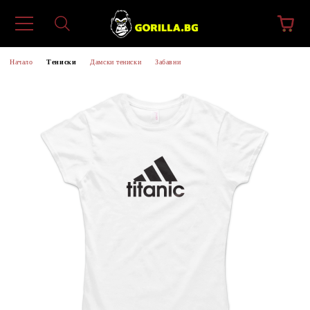
Начало
Тениски
Дамски тениски
Забавни