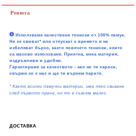
Ревюта
Използваме качествени тениски от 100% памук.
Не се свиват* или отпускат с времето и не
избеляват бързо, както повечето тениски, които
са масово използвани. Приятна, мека материя,
издръжливи и удобни.
Гарантираме за качеството - ако не ти хареса,
свържи се с нас и ще ти върнем парите.
*
Както всички памучни материи, има леко свиване
след първото пране, но то е съвсем малко.
ДОСТАВКА