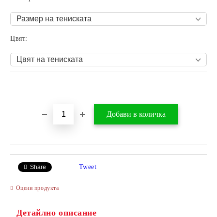
Цвят:
Добави в желани
Tweet
Share
Оцени продукта
Детайлно описание