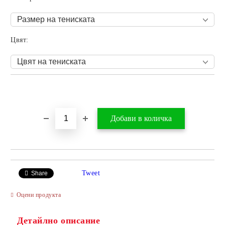
Цвят:
Добави в желани
Tweet
Share
Оцени продукта
Детайлно описание