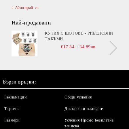
Абонирай се
Най-продавани
КУТИЯ С ШОТОВЕ - РИБОЛОВНИ
ТАКЪМИ
€17.84
34.89лв.
Бързи връзки:
Рекламации
Общи условия
Търсене
Доставка и плащане
Размери
Условия Промо Безплатна
тениска