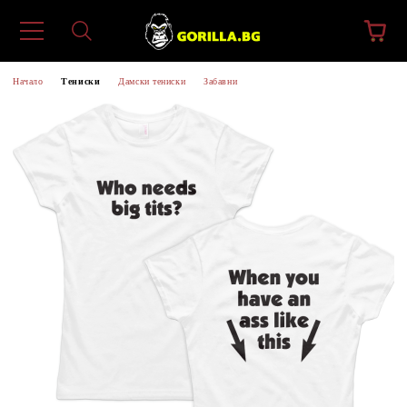
Начало
Тениски
Дамски тениски
Забавни