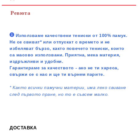
Ревюта
Използваме качествени тениски от 100% памук.
Не се свиват* или отпускат с времето и не
избеляват бързо, както повечето тениски, които
са масово използвани. Приятна, мека материя,
издръжливи и удобни.
Гарантираме за качеството - ако не ти хареса,
свържи се с нас и ще ти върнем парите.
*
Както всички памучни материи, има леко свиване
след първото пране, но то е съвсем малко.
ДОСТАВКА