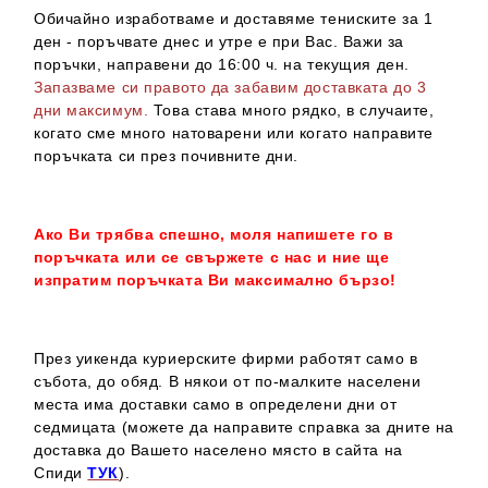
Обичайно изработваме и доставяме тениските за 1
ден - поръчвате днес и утре е при Вас. Важи за
поръчки, направени до 16:00 ч. на текущия ден.
Запазваме си правото да забавим доставката до 3
дни максимум.
Това става много рядко, в случаите,
когато сме много натоварени или когато направите
поръчката си през почивните дни.
Ако Ви трябва спешно, моля напишете го в
поръчката или се свържете с нас и ние ще
изпратим поръчката Ви максимално бързо!
През уикенда куриерските фирми работят само в
събота, до обяд. В някои от по-малките населени
места има доставки само в определени дни от
седмицата (можете да направите справка за дните на
доставка до Вашето населено място в сайта на
Спиди
ТУК
).