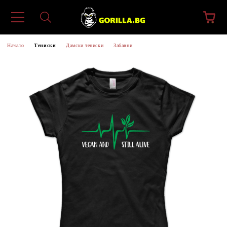
Начало
Тениски
Дамски тениски
Забавни