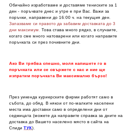
Обичайно изработваме и доставяме тениските за 1
ден - поръчвате днес и утре е при Вас. Важи за
поръчки, направени до 16:00 ч. на текущия ден.
Запазваме си правото да забавим доставката до 3
дни максимум.
Това става много рядко, в случаите,
когато сме много натоварени или когато направите
поръчката си през почивните дни.
Ако Ви трябва спешно, моля напишете го в
поръчката или се свържете с нас и ние ще
изпратим поръчката Ви максимално бързо!
През уикенда куриерските фирми работят само в
събота, до обяд. В някои от по-малките населени
места има доставки само в определени дни от
седмицата (можете да направите справка за дните на
доставка до Вашето населено място в сайта на
Спиди
ТУК
).