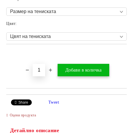
Цвят:
Добави в желани
Tweet
Share
Оцени продукта
Детайлно описание