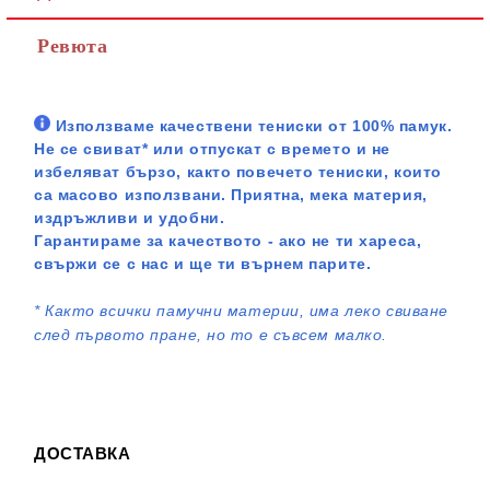
Ревюта
Използваме качествени тениски от 100% памук.
Не се свиват* или отпускат с времето и не
избеляват бързо, както повечето тениски, които
са масово използвани. Приятна, мека материя,
издръжливи и удобни.
Гарантираме за качеството - ако не ти хареса,
свържи се с нас и ще ти върнем парите.
*
Както всички памучни материи, има леко свиване
след първото пране, но то е съвсем малко.
ДОСТАВКА