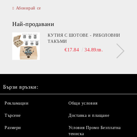
Абонирай се
Най-продавани
КУТИЯ С ШОТОВЕ - РИБОЛОВНИ
ТАКЪМИ
€17.84
34.89лв.
Бързи връзки:
Рекламации
Общи условия
Търсене
Доставка и плащане
Размери
Условия Промо Безплатна
тениска