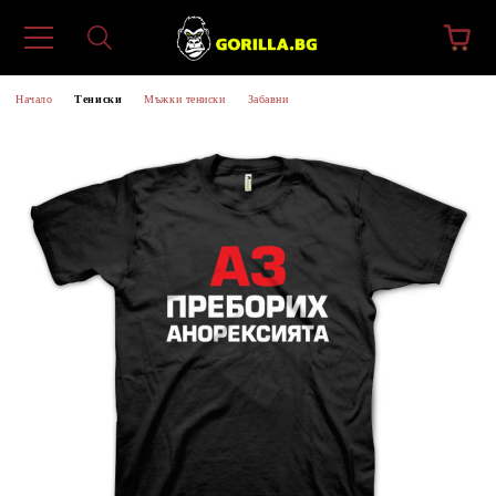
Начало
Тениски
Мъжки тениски
Забавни