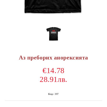
Аз преборих анорексията
€14.78
28.91лв.
Код:
397