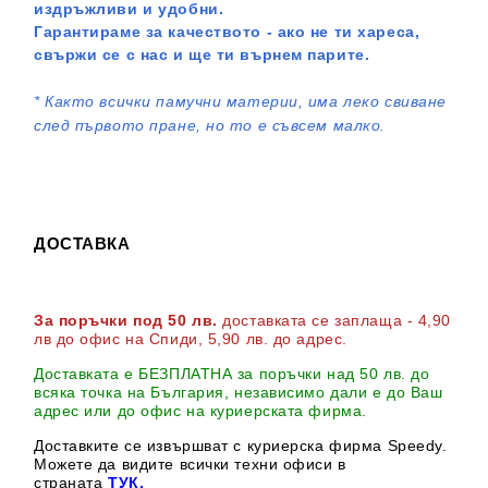
издръжливи и удобни.
Гарантираме за качеството - ако не ти хареса,
свържи се с нас и ще ти върнем парите.
*
Както всички памучни материи, има леко свиване
след първото пране, но то е съвсем малко.
ДОСТАВКА
За поръчки под 50 лв.
доставката се заплаща - 4,90
лв до офис на Спиди
, 5,90 лв. до адрес
.
Доставката е БЕЗПЛАТНА за поръчки над 50 лв. до
всяка точка на България, независимо дали е до Ваш
адрес или до офис на куриерската фирма.
Доставките се извършват с куриерска фирма Speedy.
М
ожете да видите всички техни офиси в
страната
ТУК.