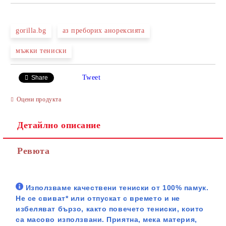
gorilla.bg
аз преборих анорексията
мъжки тениски
Tweet
Share
Оцени продукта
Детайлно описание
Ревюта
Използваме качествени тениски от 100% памук.
Не се свиват* или отпускат с времето и не
избеляват бързо, както повечето тениски, които
са масово използвани. Приятна, мека материя,