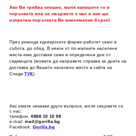
Ако Ви трябва спешно, моля напишете го в
поръчката или се свържете с нас и ние ще
изпратим поръчката Ви максимално бързо!
През уикенда куриерските фирми работят само в
събота, до обяд. В някои от по-малките населени
места има доставки само в определени дни от
седмицата (можете да направите справка за дните на
доставка до Вашето населено място в сайта на
Спиди
ТУК
).
Ако имате някакви други въпроси, моля свържете се
с нас:
телефон:
0888 1
0 10 98
e-mail:
mail@gorilla.bg
Facebook:
Gorilla.bg