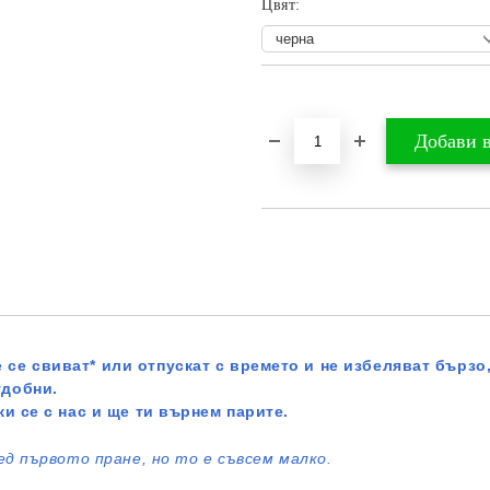
Цвят:
Добави в желани
 се свиват* или отпускат с времето и не избеляват бързо,
удобни.
жи се с нас и ще ти върнем парите.
ед първото пране, но то е съвсем малко.