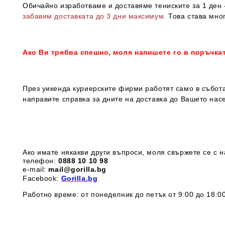
Обичайно изработваме и доставяме тениските за 1 ден -
забавим доставката до 3 дни максимум.
Това става мног
Ако Ви трябва спешно, моля напишете го в поръчка
През уикенда куриерските фирми работят само в събота
направите справка за дните на доставка до Вашето нас
Ако имате някакви други въпроси, моля свържете се с н
телефон:
0888 1
0 10 98
e-mail:
mail@gorilla.bg
Facebook:
Gorilla.bg
Работно време: от понеделник до петък от 9:00 до 18:00