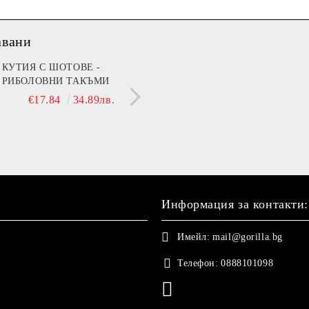
авани
мин B (Beer)
КУТИЯ С ШОТОВЕ -
МЕЧЕ 30 СМ С НАД
РИБОЛОВНИ ТАКЪМИ
ДА ТЕ ГУШКА, КОГ
€13.90
27.19лв.
СЪМ ДО ТЕБ!"
€17.84
34.89лв.
€21.42
41.89
Информация за контакти:
Имейл:
mail@gorilla.bg
Телефон:
0888101098