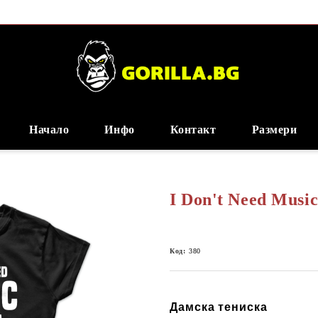
Начало
Инфо
Контакт
Размери
I Don't Need Musi
Код:
380
Дамска тениска