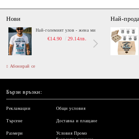
Нови
Най-прод
Най-големият улов - жена ми
Вита
€14.90
29.14лв.
Абонирай се
Бързи връзки:
Рекламации
Общи условия
Търсене
Доставка и плащане
Размери
Условия Промо