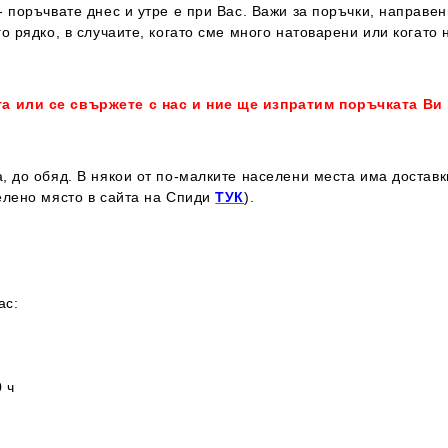
 поръчвате днес и утре е при Вас. Важи за поръчки, направен
о рядко, в случаите, когато сме много натоварени или когато 
та или се свържете с нас и ние ще изпратим поръчката Ви
, до обяд. В някои от по-малките населени места има достав
елено място в сайта на Спиди
ТУК
).
ас:
 ч