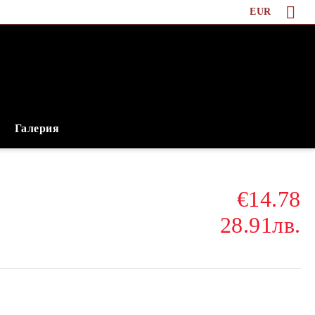
EUR
Галерия
€14.78
c
28.91лв.