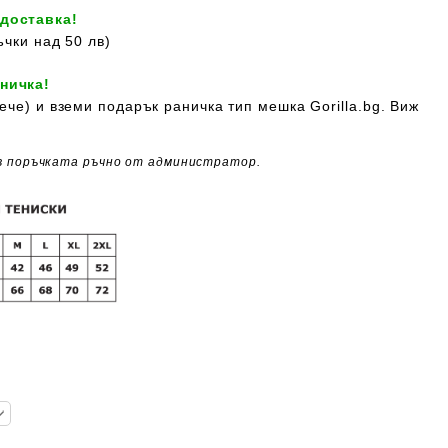
 доставка!
ъчки над 50 лв)
ничка!
ече) и вземи подарък раничка тип мешка Gorilla.bg. Виж
в поръчката ръчно от администратор.