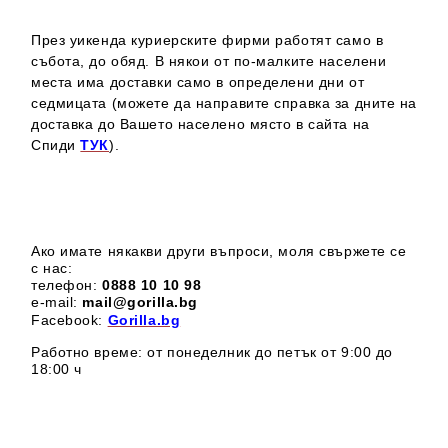
През уикенда куриерските фирми работят само в
събота, до обяд. В някои от по-малките населени
места има доставки само в определени дни от
седмицата (можете да направите справка за дните на
доставка до Вашето населено място в сайта на
Спиди
ТУК
).
Ако имате някакви други въпроси, моля свържете се
с нас:
телефон:
0888 1
0 10 98
e-mail:
mail@gorilla.bg
Facebook:
Gorilla.bg
Работно време: от понеделник до петък от 9:00 до
18:00 ч