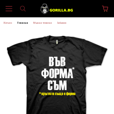
Начало
Тениски
Мъжки тениски
Забавни