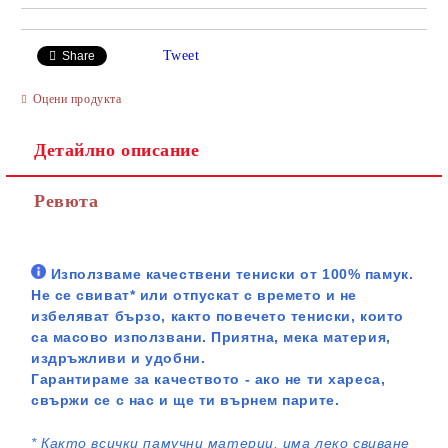
Tweet
Share
Оцени продукта
Детайлно описание
Ревюта
Използваме качествени тениски от 100% памук.
Не се свиват* или отпускат с времето и не
избеляват бързо, както повечето тениски, които
са масово използвани. Приятна, мека материя,
издръжливи и удобни.
Гарантираме за качеството - ако не ти хареса,
свържи се с нас и ще ти върнем парите.
*
Както всички памучни материи, има леко свиване