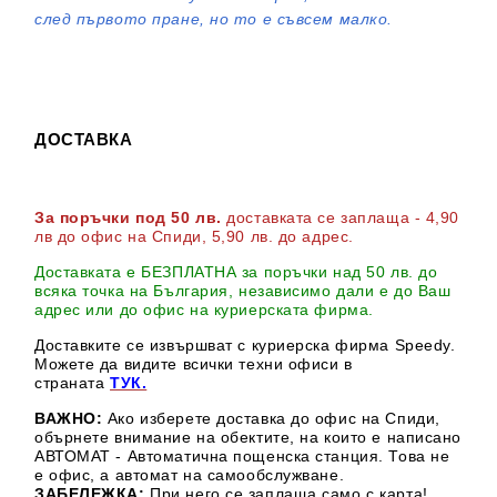
след първото пране, но то е съвсем малко.
ДОСТАВКА
За поръчки под 50 лв.
доставката се заплаща - 4,90
лв до офис на Спиди
, 5,90 лв. до адрес
.
Доставката е БЕЗПЛАТНА за поръчки над 50 лв. до
всяка точка на България, независимо дали е до Ваш
адрес или до офис на куриерската фирма.
Доставките се извършват с куриерска фирма Speedy.
М
ожете да видите всички техни офиси в
страната
ТУК.
ВАЖНО:
Ако изберете доставка до офис на Спиди,
обърнете внимание на обектите, на които е написано
АВТОМАТ - Автоматична пощенска станция. Това не
е офис, а автомат на самообслужване.
ЗАБЕЛЕЖКА:
При него се заплаща само с карта!