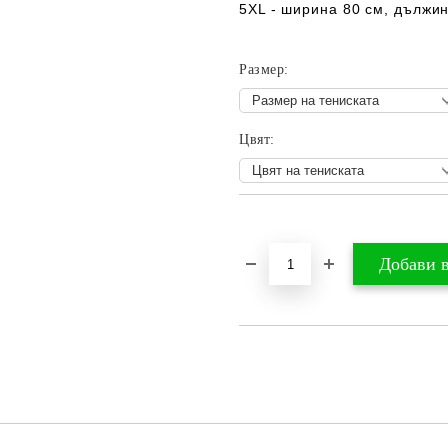
5XL - ширина 80 см, дължин
Размер:
Цвят:
Добави в желани