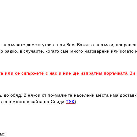
 поръчвате днес и утре е при Вас. Важи за поръчки, направен
о рядко, в случаите, когато сме много натоварени или когато 
та или се свържете с нас и ние ще изпратим поръчката Ви
, до обяд. В някои от по-малките населени места има достав
елено място в сайта на Спиди
ТУК
).
ас: