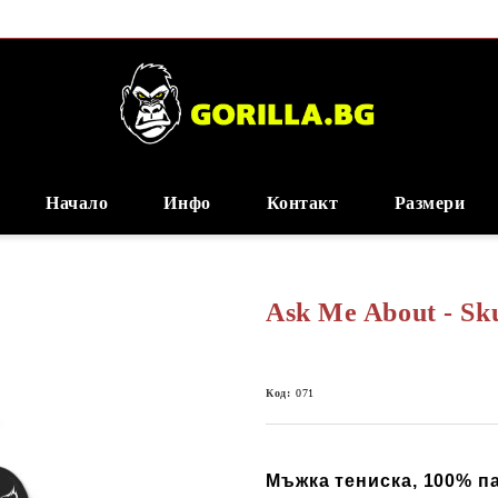
Начало
Инфо
Контакт
Размери
Ask Me About - Sku
Код:
071
Мъжка тениска, 100% пам