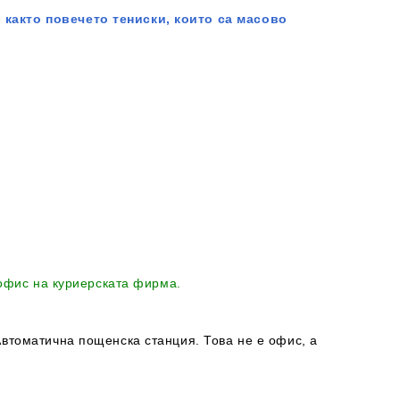
 както повечето тениски, които са масово
 офис на куриерската фирма.
втоматична пощенска станция. Това не е офис, а