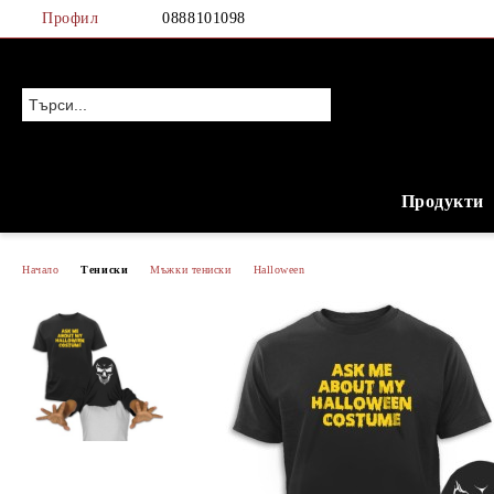
Профил
0888101098
Продукти
Начало
Тениски
Мъжки тениски
Halloween