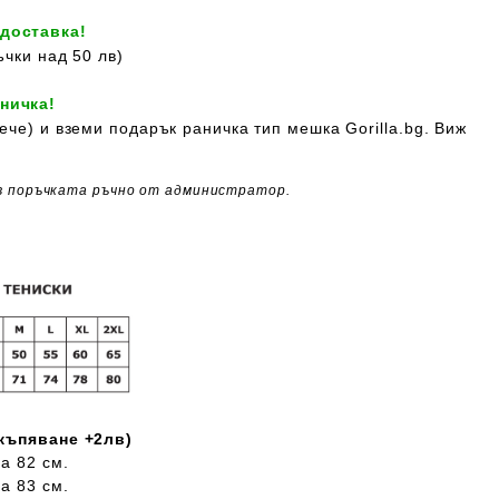
 доставка!
ъчки над 50 лв)
ничка!
ече) и вземи подарък раничка тип мешка Gorilla.bg. Виж
в поръчката ръчно от администратор.
скъпяване +2лв)
а 82 см.
а 83 см.