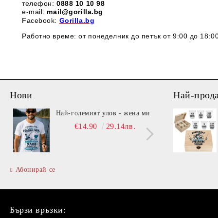
телефон:
0888 1
0 10 98
e-mail:
mail@gorilla.bg
Facebook:
Gorilla.bg
Работно време: от понеделник до петък от 9:00 до 18:00
Нови
Най-прод
Най-големият улов - жена ми
Вита
€14.90
29.14лв.
Абонирай се
Бързи връзки: