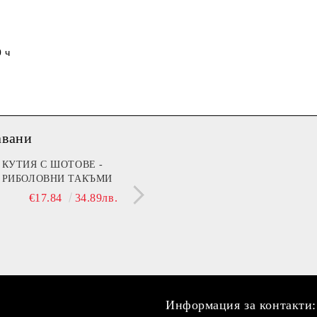
 ч
авани
мин B (Beer)
КУТИЯ С ШОТОВЕ -
МЕЧЕ 30 СМ С НАД
РИБОЛОВНИ ТАКЪМИ
ДА ТЕ ГУШКА, КОГ
€13.90
27.19лв.
СЪМ ДО ТЕБ!"
€17.84
34.89лв.
€21.42
41.89
Информация за контакти: