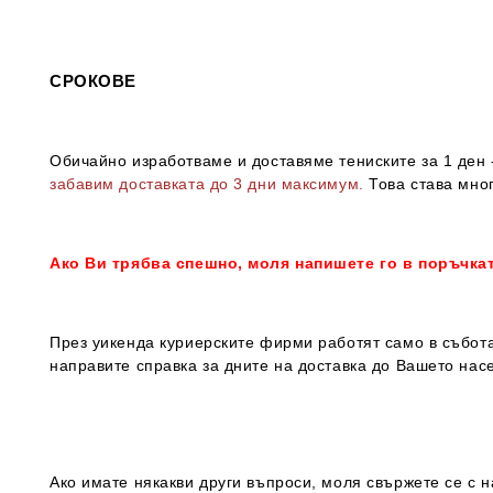
СРОКОВЕ
Обичайно изработваме и доставяме тениските за 1 ден -
забавим доставката до 3 дни максимум.
Това става мног
Ако Ви трябва спешно, моля напишете го в поръчка
През уикенда куриерските фирми работят само в събота
направите справка за дните на доставка до Вашето нас
Ако имате някакви други въпроси, моля свържете се с н