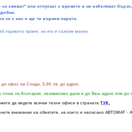
 се свиват* или отпускат с времето и не избеляват бързо,
удобни.
жи се с нас и ще ти върнем парите.
ед първото пране, но то е съвсем малко.
в до офис на Спиди
, 5,90 лв. до адрес
.
а точка на България, независимо дали е до Ваш адрес или до
ожете да видите всички техни офиси в страната
ТУК.
нете внимание на обектите, на които е написано АВТОМАТ - А