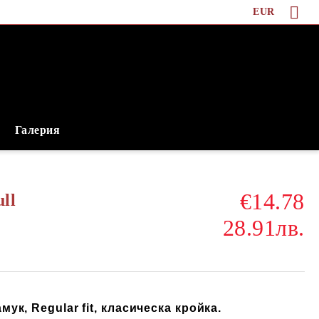
EUR
Галерия
€14.78
ll
28.91лв.
ук, Regular fit, класическа кройка.