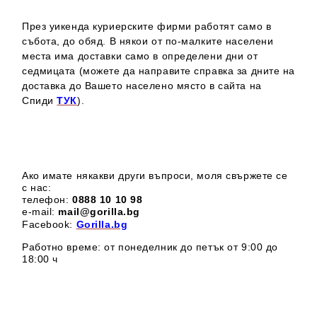
През уикенда куриерските фирми работят само в
събота, до обяд. В някои от по-малките населени
места има доставки само в определени дни от
седмицата (можете да направите справка за дните на
доставка до Вашето населено място в сайта на
Спиди
ТУК
).
Ако имате някакви други въпроси, моля свържете се
с нас:
телефон:
0888 1
0 10 98
e-mail:
mail@gorilla.bg
Facebook:
Gorilla.bg
Работно време: от понеделник до петък от 9:00 до
18:00 ч