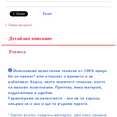
Tweet
Share
Оцени продукта
Детайлно описание
Ревюта
Използваме качествени тениски от 100% памук.
Не се свиват* или отпускат с времето и не
избеляват бързо, както повечето тениски, които
са масово използвани. Приятна, мека материя,
издръжливи и удобни.
Гарантираме за качеството - ако не ти хареса,
свържи се с нас и ще ти върнем парите.
*
Както всички памучни материи, има леко свиване