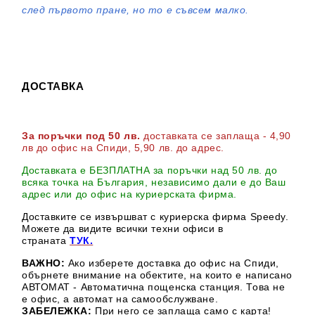
след първото пране, но то е съвсем малко.
ДОСТАВКА
За поръчки под 50 лв.
доставката се заплаща - 4,90
лв до офис на Спиди
, 5,90 лв. до адрес
.
Доставката е БЕЗПЛАТНА за поръчки над 50 лв. до
всяка точка на България, независимо дали е до Ваш
адрес или до офис на куриерската фирма.
Доставките се извършват с куриерска фирма Speedy.
М
ожете да видите всички техни офиси в
страната
ТУК.
ВАЖНО:
Ако изберете доставка до офис на Спиди,
обърнете внимание на обектите, на които е написано
АВТОМАТ - Автоматична пощенска станция. Това не
е офис, а автомат на самообслужване.
ЗАБЕЛЕЖКА:
При него се заплаща само с карта!