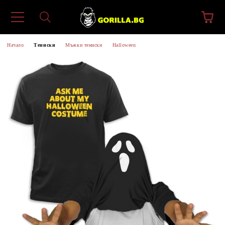
Начало
Тениски
Мъжки тениски
Halloween