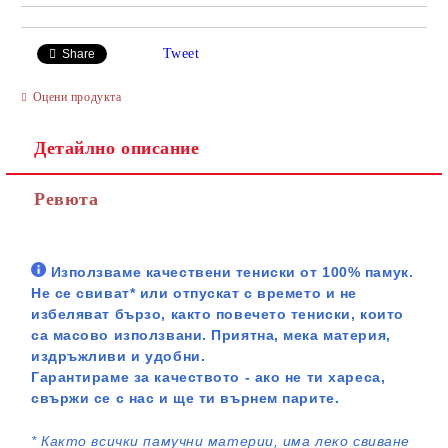
Tweet
Share
Оцени продукта
Детайлно описание
Ревюта
Използваме качествени тениски от 100% памук.
Не се свиват* или отпускат с времето и не
избеляват бързо, както повечето тениски, които
са масово използвани. Приятна, мека материя,
издръжливи и удобни.
Гарантираме за качеството - ако не ти хареса,
свържи се с нас и ще ти върнем парите.
*
Както всички памучни материи, има леко свиване