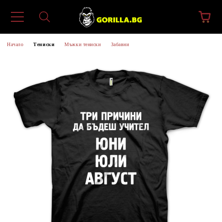
Начало
Тениски
Мъжки тениски
Забавни