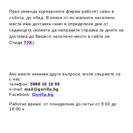
През уикенда куриерските фирми работят само в
събота, до обяд. В някои от по-малките населени
места има доставки само в определени дни от
седмицата (можете да направите справка за дните на
доставка до Вашето населено място в сайта на
Спиди
ТУК
).
Ако имате някакви други въпроси, моля свържете се
с нас:
телефон:
0888 1
0 10 98
e-mail:
mail@gorilla.bg
Facebook:
Gorilla.bg
Работно време: от понеделник до петък от 9:00 до
18:00 ч