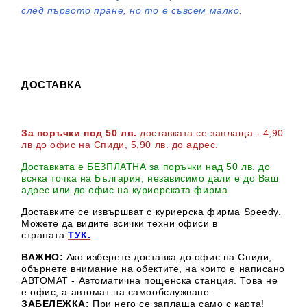
след първото пране, но то е съвсем малко.
ДОСТАВКА
За поръчки под 50 лв.
доставката се заплаща - 4,90
лв до офис на Спиди
, 5,90 лв. до адрес
.
Доставката е БЕЗПЛАТНА за поръчки над 50 лв. до
всяка точка на България, независимо дали е до Ваш
адрес или до офис на куриерската фирма.
Доставките се извършват с куриерска фирма Speedy.
М
ожете да видите всички техни офиси в
страната
ТУК.
ВАЖНО:
Ако изберете доставка до офис на Спиди,
обърнете внимание на обектите, на които е написано
АВТОМАТ - Автоматична пощенска станция. Това не
е офис, а автомат на самообслужване.
ЗАБЕЛЕЖКА:
При него се заплаща само с карта!