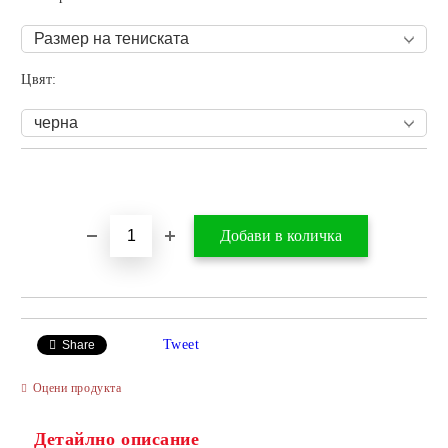
Цвят:
Добави в желани
Tweet
Share
Оцени продукта
Детайлно описание