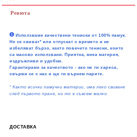
Ревюта
Използваме качествени тениски от 100% памук.
Не се свиват* или отпускат с времето и не
избеляват бързо, както повечето тениски, които
са масово използвани. Приятна, мека материя,
издръжливи и удобни.
Гарантираме за качеството - ако не ти хареса,
свържи се с нас и ще ти върнем парите.
*
Както всички памучни материи, има леко свиване
след първото пране, но то е съвсем малко.
ДОСТАВКА