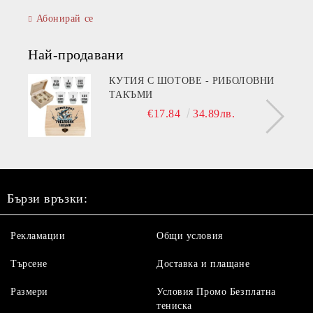
Абонирай се
Най-продавани
КУТИЯ С ШОТОВЕ - РИБОЛОВНИ
ТАКЪМИ
€17.84
34.89лв.
Бързи връзки:
Рекламации
Общи условия
Търсене
Доставка и плащане
Размери
Условия Промо Безплатна
тениска