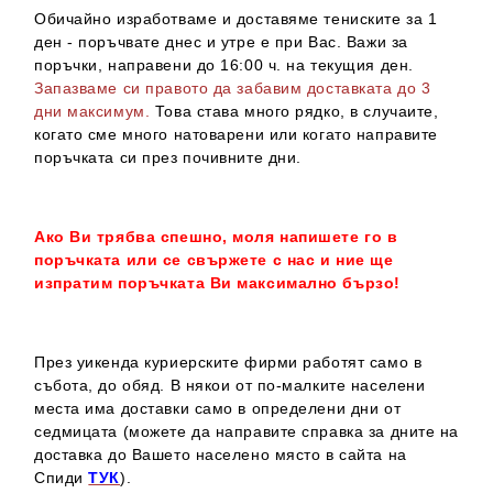
Обичайно изработваме и доставяме тениските за 1
ден - поръчвате днес и утре е при Вас. Важи за
поръчки, направени до 16:00 ч. на текущия ден.
Запазваме си правото да забавим доставката до 3
дни максимум.
Това става много рядко, в случаите,
когато сме много натоварени или когато направите
поръчката си през почивните дни.
Ако Ви трябва спешно, моля напишете го в
поръчката или се свържете с нас и ние ще
изпратим поръчката Ви максимално бързо!
През уикенда куриерските фирми работят само в
събота, до обяд. В някои от по-малките населени
места има доставки само в определени дни от
седмицата (можете да направите справка за дните на
доставка до Вашето населено място в сайта на
Спиди
ТУК
).