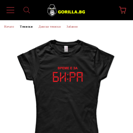
Начало
Тениски
Дамски тениски
Забавни