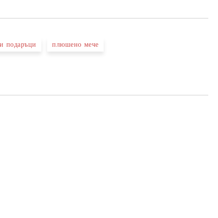
и подаръци
плюшено мече