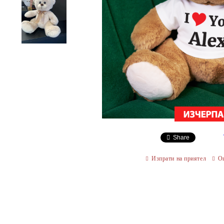
Share
Изпрати на приятел
О