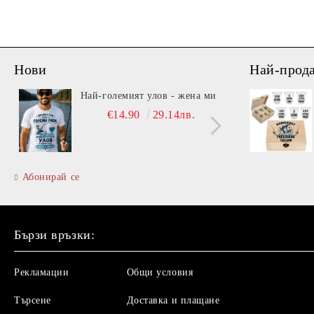
Нови
Най-прод
Най-големият улов - жена ми
Вита
€14.90
29.14лв.
Абонирай се
Бързи връзки:
Рекламации
Общи условия
Търсене
Доставка и плащане