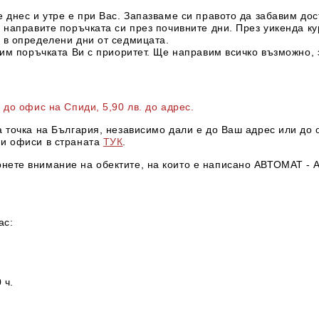
 днес и утре е при Вас. Запазваме си правото да забавим дос
о направите поръчката си през почивните дни. През уикенда к
 в определени дни от седмицата.
тим поръчката Ви с приоритет. Ще направим всичко възможно, 
в до офис на Спиди
, 5,90 лв. до адрес
.
а точка на България, независимо дали е до Ваш адрес или до 
ни офиси в страната
ТУК
.
нете внимание на обектите, на които е написано АВТОМАТ - А
ас:
 ч.