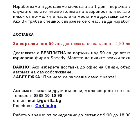
Изработваме и доставяме мечетата за 1 ден - поръчвате
случаите, когато имаме голяма натовареност или когат
някои от по-малките населени места има доставки само
Ако Ви трябва спешно, свържете се с нас, за да израбо
ДОСТАВКА
За поръчки под 50 лв.
доставката се заплаща - 4,90 л
Доставката е БЕЗПЛАТНА за поръчки над 50 лв. до всяк
куриерска фирма Speedy. М
ожете да видите всички тех
ВАЖНО:
Ако изберете доставка до офис на Спиди, обър
автомат на самообслужване.
ЗАБЕЛЕЖКА:
При него се заплаща само с карта!
Ако имате някакви други въпроси, моля свържете се с н
телефон:
0888 1
0 10 98
e-mail:
mail@gorilla.bg
Facebook:
Gorilla.bg
Работно време: от понеделник до петък от 9:00 до 18:00