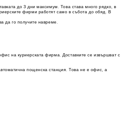
тавката до 3 дни максимум. Това става много рядко, в
уриерските фирми работят само в събота до обяд. В
за да го получите навреме.
офис на куриерската фирма. Доставките се извършват с
втоматична пощенска станция. Това не е офис, а