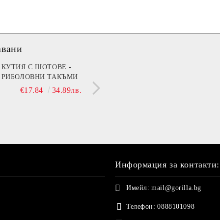
авани
мин B (Beer)
КУТИЯ С ШОТОВЕ -
МЕЧЕ 30 СМ С НАД
РИБОЛОВНИ ТАКЪМИ
ДА ТЕ ГУШКА, КОГ
€13.90
27.19лв.
СЪМ ДО ТЕБ!"
€17.84
34.89лв.
€21.42
41.89
Информация за контакти:
Имейл:
mail@gorilla.bg
Телефон:
0888101098