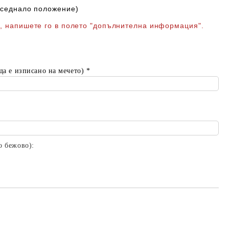
в седнало положение)
с, напишете го в полето "допълнителна информация".
 да е изписано на мечето)
*
о бежово):
Добави в желани