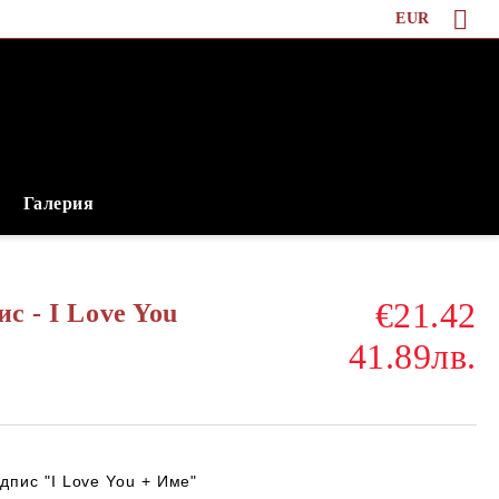
EUR
Галерия
€21.42
с - I Love You
41.89лв.
дпис "I Love You
+ Име"