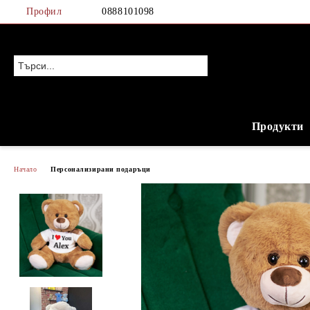
Профил
0888101098
Продукти
Начало
Персонализирани подаръци