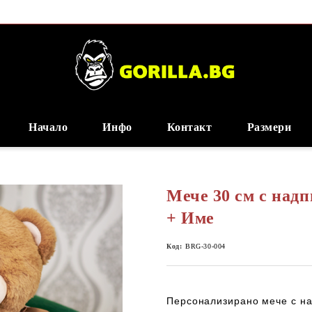
Начало
Инфо
Контакт
Размери
Мече 30 см с надпи
+ Име
Код:
BRG-30-004
Персонализирано мече с на