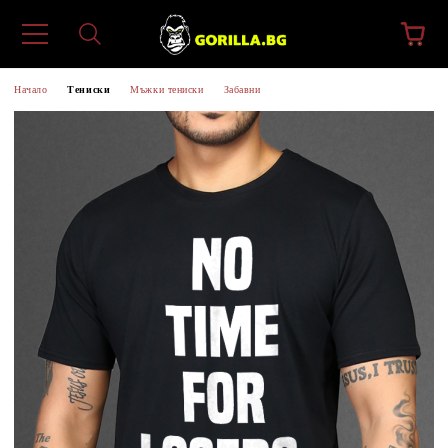
Начало
Тениски
Мъжки тениски
Забавни