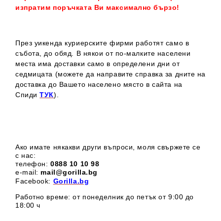
изпратим поръчката Ви максимално бързо!
През уикенда куриерските фирми работят само в
събота, до обяд. В някои от по-малките населени
места има доставки само в определени дни от
седмицата (можете да направите справка за дните на
доставка до Вашето населено място в сайта на
Спиди
ТУК
).
Ако имате някакви други въпроси, моля свържете се
с нас:
телефон:
0888 1
0 10 98
e-mail:
mail@gorilla.bg
Facebook:
Gorilla.bg
Работно време: от понеделник до петък от 9:00 до
18:00 ч