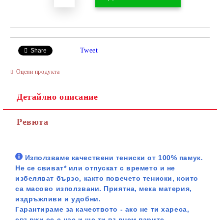
Tweet
Share
Оцени продукта
Детайлно описание
Ревюта
Използваме качествени тениски от 100% памук.
Не се свиват* или отпускат с времето и не
избеляват бързо, както повечето тениски, които
са масово използвани. Приятна, мека материя,
издръжливи и удобни.
Гарантираме за качеството - ако не ти хареса,
свържи се с нас и ще ти върнем парите.