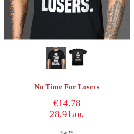
No Time For Losers
€14.78
28.91лв.
Код:
334