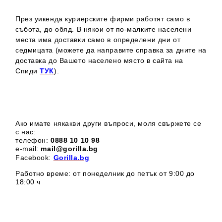
През уикенда куриерските фирми работят само в
събота, до обяд. В някои от по-малките населени
места има доставки само в определени дни от
седмицата (можете да направите справка за дните на
доставка до Вашето населено място в сайта на
Спиди
ТУК
).
Ако имате някакви други въпроси, моля свържете се
с нас:
телефон:
0888 1
0 10 98
e-mail:
mail@gorilla.bg
Facebook:
Gorilla.bg
Работно време: от понеделник до петък от 9:00 до
18:00 ч