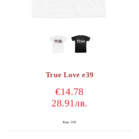
True Love e39
€14.78
28.91лв.
Код:
059