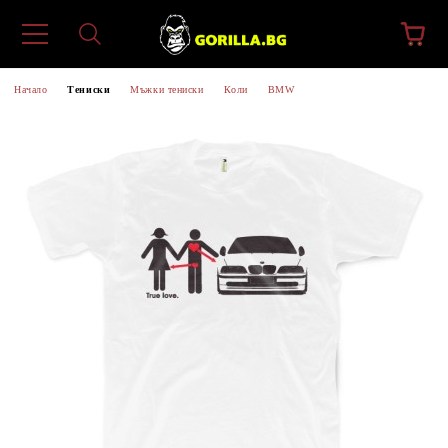
Начало
Тениски
Мъжки тениски
Коли
BMW