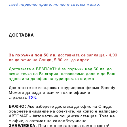
след първото пране, но то е съвсем малко.
ДОСТАВКА
За поръчки под 50 лв.
доставката се заплаща - 4,90
лв до офис на Спиди
, 5,90 лв. до адрес
.
Доставката е БЕЗПЛАТНА за поръчки над 50 лв. до
всяка точка на България, независимо дали е до Ваш
адрес или до офис на куриерската фирма.
Доставките се извършват с куриерска фирма Speedy.
М
ожете да видите всички техни офиси в
страната
ТУК.
ВАЖНО:
Ако изберете доставка до офис на Спиди,
обърнете внимание на обектите, на които е написано
АВТОМАТ - Автоматична пощенска станция. Това не
е офис, а автомат на самообслужване.
ЗАБЕЛЕЖКА:
При него се заплаща само с карта!