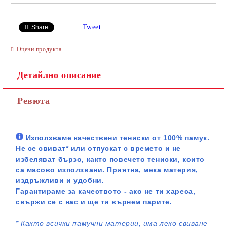
Tweet
Share
Оцени продукта
Детайлно описание
Ревюта
Използваме качествени тениски от 100% памук.
Не се свиват* или отпускат с времето и не
избеляват бързо, както повечето тениски, които
са масово използвани. Приятна, мека материя,
издръжливи и удобни.
Гарантираме за качеството - ако не ти хареса,
свържи се с нас и ще ти върнем парите.
*
Както всички памучни материи, има леко свиване