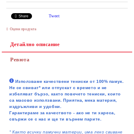
Tweet
Share
Оцени продукта
Детайлно описание
Ревюта
Използваме качествени тениски от 100% памук.
Не се свиват* или отпускат с времето и не
избеляват бързо, както повечето тениски, които
са масово използвани. Приятна, мека материя,
издръжливи и удобни.
Гарантираме за качеството - ако не ти хареса,
свържи се с нас и ще ти върнем парите.
*
Както всички памучни материи, има леко свиване