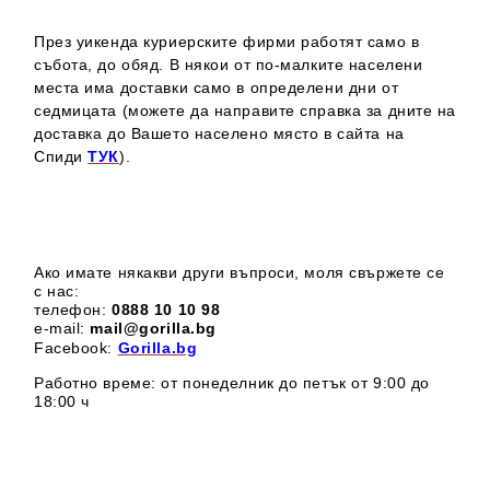
През уикенда куриерските фирми работят само в
събота, до обяд. В някои от по-малките населени
места има доставки само в определени дни от
седмицата (можете да направите справка за дните на
доставка до Вашето населено място в сайта на
Спиди
ТУК
).
Ако имате някакви други въпроси, моля свържете се
с нас:
телефон:
0888 1
0 10 98
e-mail:
mail@gorilla.bg
Facebook:
Gorilla.bg
Работно време: от понеделник до петък от 9:00 до
18:00 ч