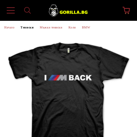
Начало
Тениски
Мъжки тениски
Коли
BMW