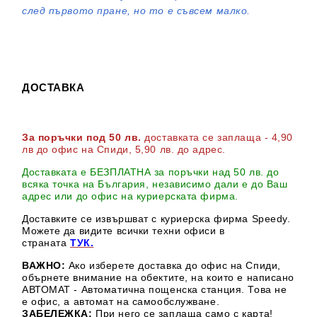
след първото пране, но то е съвсем малко.
ДОСТАВКА
За поръчки под 50 лв.
доставката се заплаща - 4,90
лв до офис на Спиди
, 5,90 лв. до адрес
.
Доставката е БЕЗПЛАТНА за поръчки над 50 лв. до
всяка точка на България, независимо дали е до Ваш
адрес или до офис на куриерската фирма.
Доставките се извършват с куриерска фирма Speedy.
М
ожете да видите всички техни офиси в
страната
ТУК.
ВАЖНО:
Ако изберете доставка до офис на Спиди,
обърнете внимание на обектите, на които е написано
АВТОМАТ - Автоматична пощенска станция. Това не
е офис, а автомат на самообслужване.
ЗАБЕЛЕЖКА:
При него се заплаща само с карта!