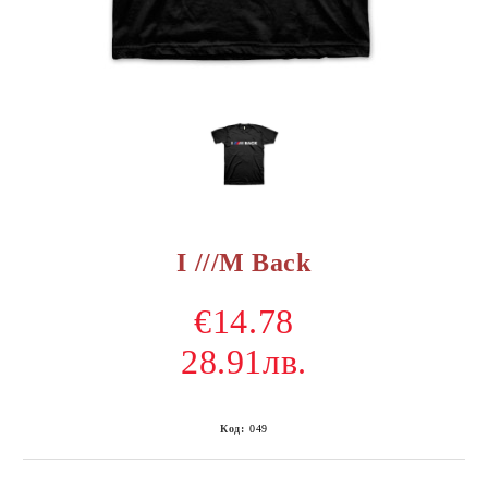
I ///M Back
€14.78
28.91лв.
Код:
049