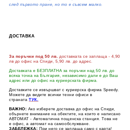
след първото пране, но то е съвсем малко.
ДОСТАВКА
За поръчки под 50 лв.
доставката се заплаща - 4,90
лв до офис на Спиди
, 5,90 лв. до адрес
.
Доставката е БЕЗПЛАТНА за поръчки над 50 лв. до
всяка точка на България, независимо дали е до Ваш
адрес или до офис на куриерската фирма.
Доставките се извършват с куриерска фирма Speedy.
М
ожете да видите всички техни офиси в
страната
ТУК.
ВАЖНО:
Ако изберете доставка до офис на Спиди,
обърнете внимание на обектите, на които е написано
АВТОМАТ - Автоматична пощенска станция. Това не
е офис, а автомат на самообслужване.
ЗАБЕЛЕЖКА:
При него се заплаща само с карта!