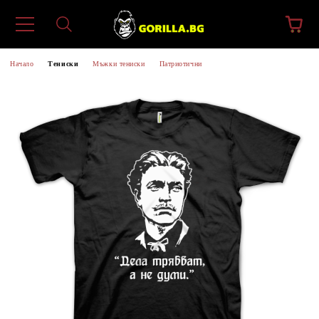
Начало
Тениски
Мъжки тениски
Патриотични