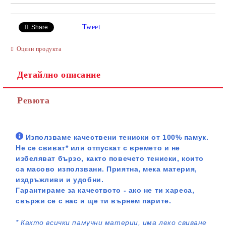
Tweet
Share
Оцени продукта
Детайлно описание
Ревюта
Използваме качествени тениски от 100% памук.
Не се свиват* или отпускат с времето и не
избеляват бързо, както повечето тениски, които
са масово използвани. Приятна, мека материя,
издръжливи и удобни.
Гарантираме за качеството - ако не ти хареса,
свържи се с нас и ще ти върнем парите.
*
Както всички памучни материи, има леко свиване