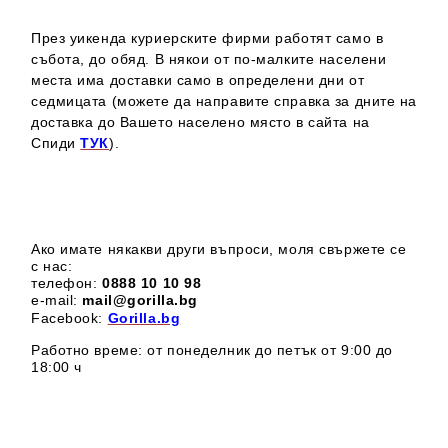
През уикенда куриерските фирми работят само в
събота, до обяд. В някои от по-малките населени
места има доставки само в определени дни от
седмицата (можете да направите справка за дните на
доставка до Вашето населено място в сайта на
Спиди
ТУК
).
Ако имате някакви други въпроси, моля свържете се
с нас:
телефон:
0888 1
0 10 98
e-mail:
mail@gorilla.bg
Facebook:
Gorilla.bg
Работно време: от понеделник до петък от 9:00 до
18:00 ч