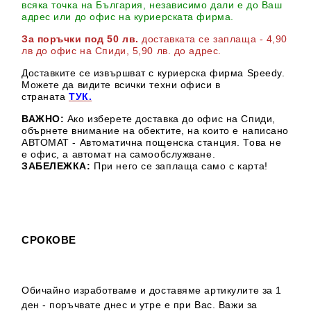
всяка точка на България, независимо дали е до Ваш
адрес или до офис на куриерската фирма.
За поръчки под 50 лв.
доставката се заплаща - 4,90
лв до офис на Спиди
, 5,90 лв. до адрес
.
Доставките се извършват с куриерска фирма Speedy.
М
ожете да видите всички техни офиси в
страната
ТУК.
ВАЖНО:
Ако изберете доставка до офис на Спиди,
обърнете внимание на обектите, на които е написано
АВТОМАТ - Автоматична пощенска станция. Това не
е офис, а автомат на самообслужване.
ЗАБЕЛЕЖКА:
При него се заплаща само с карта!
СРОКОВЕ
Обичайно изработваме и доставяме артикулите за 1
ден - поръчвате днес и утре е при Вас. Важи за