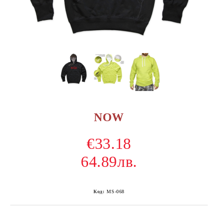
NOW
€33.18
64.89лв.
Код:
MS-068