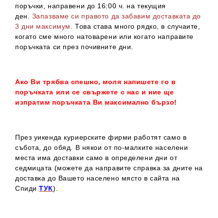
поръчки, направени до 16:00 ч. на текущия
ден.
Запазваме си правото да забавим доставката до
3 дни максимум.
Това става много рядко, в случаите,
когато сме много натоварени или когато направите
поръчката си през почивните дни.
Ако Ви трябва спешно, моля напишете го в
поръчката или се свържете с нас и ние ще
изпратим поръчката Ви максимално бързо!
През уикенда куриерските фирми работят само в
събота, до обяд. В някои от по-малките населени
места има доставки само в определени дни от
седмицата (можете да направите справка за дните на
доставка до Вашето населено място в сайта на
Спиди
ТУК
).