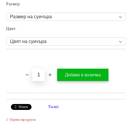
Размер:
Цвят:
Добави в желани
Tweet
Share
Оцени продукта