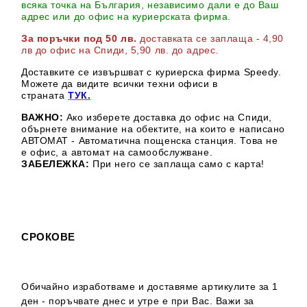
всяка точка на България, независимо дали е до Ваш
адрес или до офис на куриерската фирма.
За поръчки под 50 лв.
доставката се заплаща - 4,90
лв до офис на Спиди
, 5,90 лв. до адрес
.
Доставките се извършват с куриерска фирма Speedy.
М
ожете да видите всички техни офиси в
страната
ТУК.
ВАЖНО:
Ако изберете доставка до офис на Спиди,
обърнете внимание на обектите, на които е написано
АВТОМАТ - Автоматична пощенска станция. Това не
е офис, а автомат на самообслужване.
ЗАБЕЛЕЖКА:
При него се заплаща само с карта!
СРОКОВЕ
Обичайно изработваме и доставяме артикулите за 1
ден - поръчвате днес и утре е при Вас. Важи за