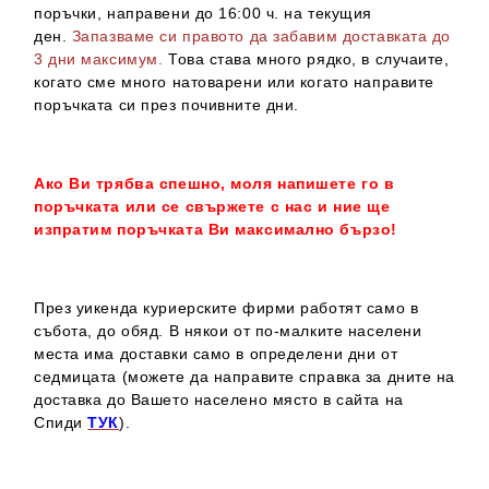
поръчки, направени до 16:00 ч. на текущия
ден.
Запазваме си правото да забавим доставката до
3 дни максимум.
Това става много рядко, в случаите,
когато сме много натоварени или когато направите
поръчката си през почивните дни.
Ако Ви трябва спешно, моля напишете го в
поръчката или се свържете с нас и ние ще
изпратим поръчката Ви максимално бързо!
През уикенда куриерските фирми работят само в
събота, до обяд. В някои от по-малките населени
места има доставки само в определени дни от
седмицата (можете да направите справка за дните на
доставка до Вашето населено място в сайта на
Спиди
ТУК
).