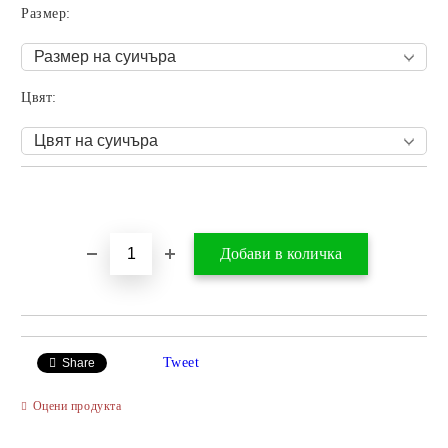
Размер:
Цвят:
Добави в желани
Tweet
Share
Оцени продукта