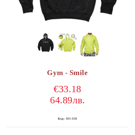
Gym - Smile
€33.18
64.89лв.
Код:
MS-058