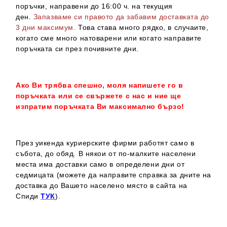
поръчки, направени до 16:00 ч. на текущия
ден.
Запазваме си правото да забавим доставката до
3 дни максимум.
Това става много рядко, в случаите,
когато сме много натоварени или когато направите
поръчката си през почивните дни.
Ако Ви трябва спешно, моля напишете го в
поръчката или се свържете с нас и ние ще
изпратим поръчката Ви максимално бързо!
През уикенда куриерските фирми работят само в
събота, до обяд. В някои от по-малките населени
места има доставки само в определени дни от
седмицата (можете да направите справка за дните на
доставка до Вашето населено място в сайта на
Спиди
ТУК
).