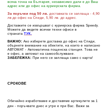
всяка точка на България, независимо дали е до Ваш
адрес или до офис на куриерската фирма.
За поръчки под 50 лв.
доставката се заплаща - 4,90
лв до офис на Спиди
, 5,90 лв. до адрес
.
Доставките се извършват с куриерска фирма Speedy.
М
ожете да видите всички техни офиси в
страната
ТУК.
ВАЖНО:
Ако изберете доставка до офис на Спиди,
обърнете внимание на обектите, на които е написано
АВТОМАТ - Автоматична пощенска станция. Това не
е офис, а автомат на самообслужване.
ЗАБЕЛЕЖКА:
При него се заплаща само с карта!
СРОКОВЕ
Обичайно изработваме и доставяме артикулите за 1
ден - поръчвате днес и утре е при Вас. Важи за