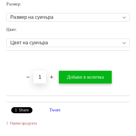
Размер:
Цвят:
Добави в желани
Tweet
Share
Оцени продукта