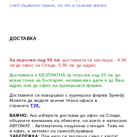
след първото пране, но то е съвсем малко.
ДОСТАВКА
За поръчки под 50 лв.
доставката се заплаща - 4,90
лв до офис на Спиди
, 5,90 лв. до адрес
.
Доставката е БЕЗПЛАТНА за поръчки над 50 лв. до
всяка точка на България, независимо дали е до Ваш
адрес или до офис на куриерската фирма.
Доставките се извършват с куриерска фирма Speedy.
М
ожете да видите всички техни офиси в
страната
ТУК.
ВАЖНО:
Ако изберете доставка до офис на Спиди,
обърнете внимание на обектите, на които е написано
АВТОМАТ - Автоматична пощенска станция. Това не
е офис, а автомат на самообслужване.
ЗАБЕЛЕЖКА:
При него се заплаща само с карта!