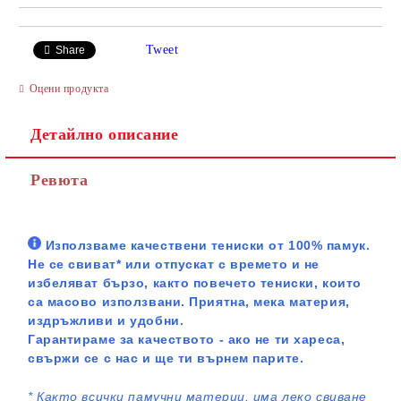
Tweet
Share
Оцени продукта
Детайлно описание
Ревюта
Използваме качествени тениски от 100% памук.
Не се свиват* или отпускат с времето и не
избеляват бързо, както повечето тениски, които
са масово използвани. Приятна, мека материя,
издръжливи и удобни.
Гарантираме за качеството - ако не ти хареса,
свържи се с нас и ще ти върнем парите.
*
Както всички памучни материи, има леко свиване