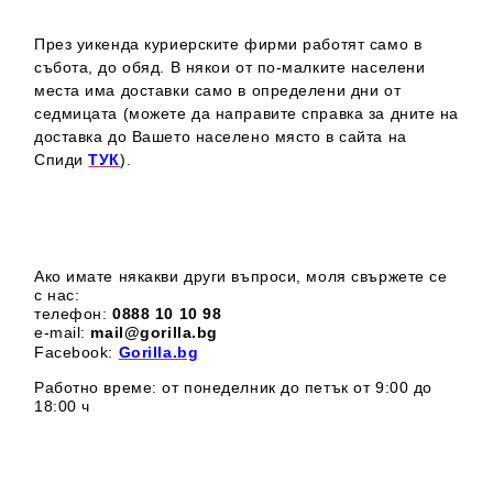
През уикенда куриерските фирми работят само в
събота, до обяд. В някои от по-малките населени
места има доставки само в определени дни от
седмицата (можете да направите справка за дните на
доставка до Вашето населено място в сайта на
Спиди
ТУК
).
Ако имате някакви други въпроси, моля свържете се
с нас:
телефон:
0888 1
0 10 98
e-mail:
mail@gorilla.bg
Facebook:
Gorilla.bg
Работно време: от понеделник до петък от 9:00 до
18:00 ч