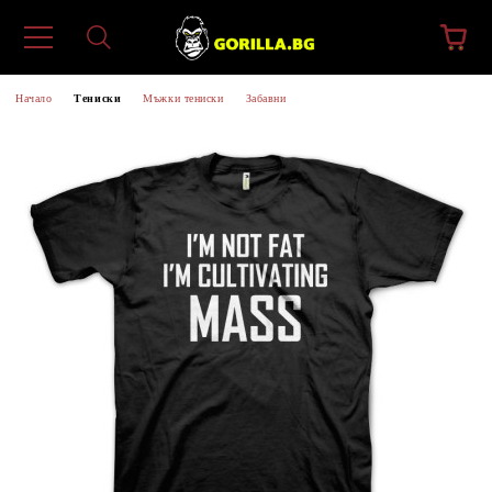
Начало
Тениски
Мъжки тениски
Забавни