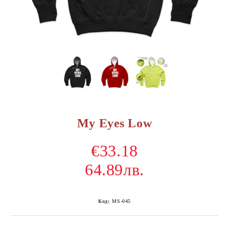
My Eyes Low
€33.18
64.89лв.
Код:
MS-045