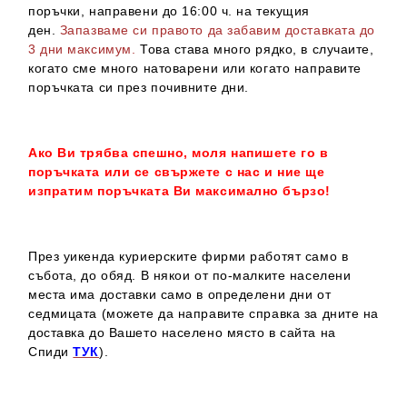
поръчки, направени до 16:00 ч. на текущия
ден.
Запазваме си правото да забавим доставката до
3 дни максимум.
Това става много рядко, в случаите,
когато сме много натоварени или когато направите
поръчката си през почивните дни.
Ако Ви трябва спешно, моля напишете го в
поръчката или се свържете с нас и ние ще
изпратим поръчката Ви максимално бързо!
През уикенда куриерските фирми работят само в
събота, до обяд. В някои от по-малките населени
места има доставки само в определени дни от
седмицата (можете да направите справка за дните на
доставка до Вашето населено място в сайта на
Спиди
ТУК
).