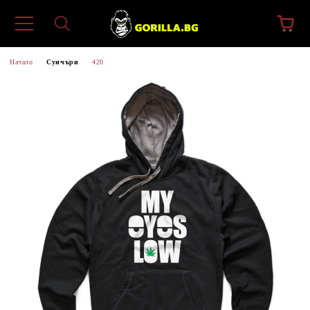
Начало
Суичъри
420