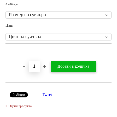
Размер:
Цвят:
Добави в желани
Tweet
Share
Оцени продукта