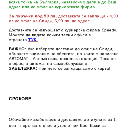
всяка точка на България, независимо дали е до Ваш
адрес или до офис на куриерската фирма.
За поръчки под 50 лв.
доставката се заплаща - 4,90
лв до офис на Спиди
, 5,90 лв. до адрес
.
Доставките се извършват с куриерска фирма Speedy.
М
ожете да видите всички техни офиси в
страната
ТУК.
ВАЖНО:
Ако изберете доставка до офис на Спиди,
обърнете внимание на обектите, на които е написано
АВТОМАТ - Автоматична пощенска станция. Това не
е офис, а автомат на самообслужване.
ЗАБЕЛЕЖКА:
При него се заплаща само с карта!
СРОКОВЕ
Обичайно изработваме и доставяме артикулите за 1
ден - поръчвате днес и утре е при Вас. Важи за