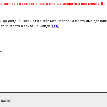
та или се свържете с нас и ние ще изпратим поръчката Ви
, до обяд. В някои от по-малките населени места има достав
елено място в сайта на Спиди
ТУК
).
ас:
 ч
авани