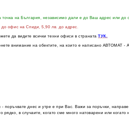
а точка на България, независимо дали е до Ваш адрес или до
в до офис на Спиди
, 5,90 лв. до адрес
.
ожете да видите всички техни офиси в страната
ТУК.
нете внимание на обектите, на които е написано АВТОМАТ - А
- поръчвате днес и утре е при Вас. Важи за поръчки, направе
о рядко, в случаите, когато сме много натоварени или когато 