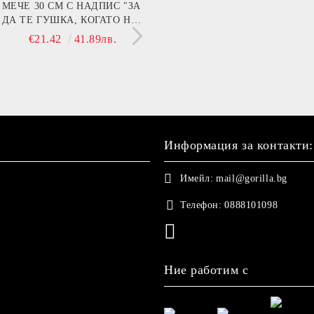
мин B (Beer)
МЕЧЕ 30 СМ С НАДПИС "ЗА
I’m Fine
КУТИЯ С ШОТОВЕ -
ДА ТЕ ГУШКА, КОГАТО НЕ
РИБОЛОВНИ ТАКЪ
€13.90
27.19лв.
€14.90
29.14лв.
СЪМ ДО ТЕБ!"
€21.42
41.89лв.
€17.84
34.89
Информация за контакти:
Имейл:
mail@gorilla.bg
Телефон:
0888101098
Ние работим с