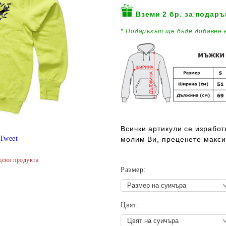
Вземи 2 бр. за подаръ
* Подаръкът ще бъде добавен
в
Всички артикули се изработв
Tweet
молим Ви, преценете макси
цени продукта
Размер:
Цвят: