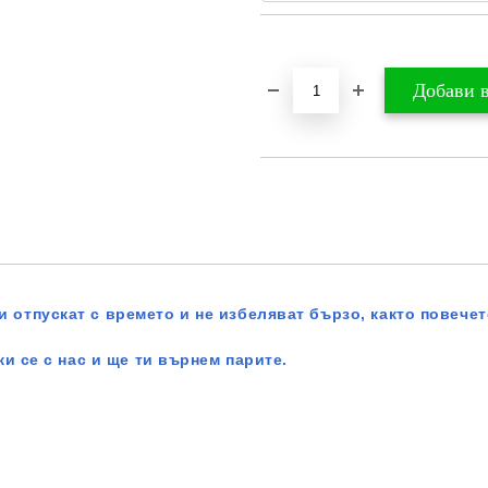
Добави в желани
 отпускат с времето и не избеляват бързо, както повечет
жи се с нас и ще ти върнем парите.