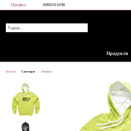
Профил
0888101098
Продукти
Начало
Суичъри
Забавни