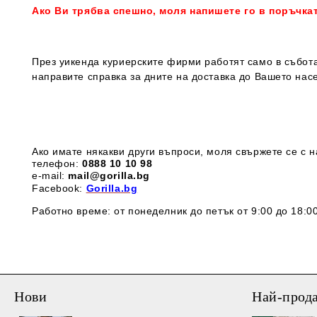
Ако Ви трябва спешно, моля напишете го в поръчка
През уикенда куриерските фирми работят само в събота
направите справка за дните на доставка до Вашето нас
Ако имате някакви други въпроси, моля свържете се с н
телефон:
0888 1
0 10 98
e-mail:
mail@gorilla.bg
Facebook:
Gorilla.bg
Работно време: от понеделник до петък от 9:00 до 18:00
Нови
Най-прод