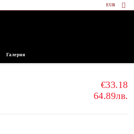
EUR
Галерия
€33.18
64.89лв.