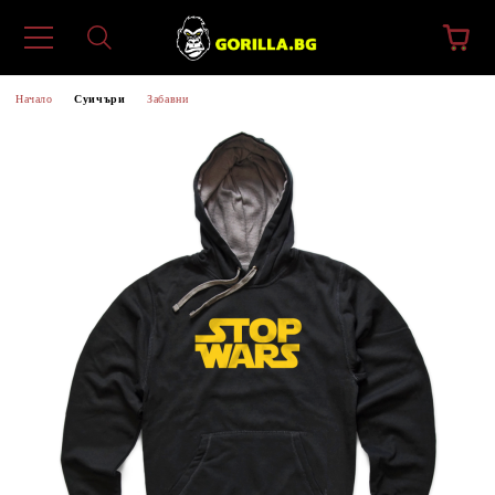
Начало
Суичъри
Забавни