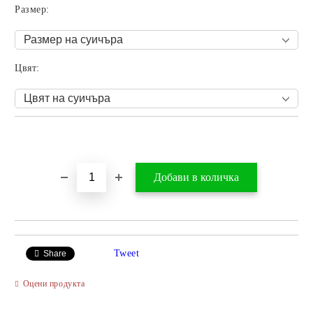
Размер:
Цвят:
Добави в желани
Tweet
Share
Оцени продукта