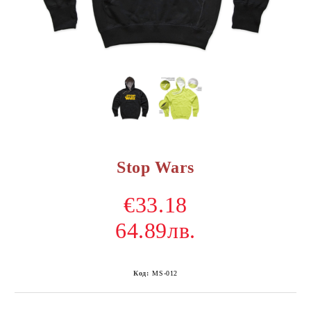
Stop Wars
€33.18
64.89лв.
Код:
MS-012