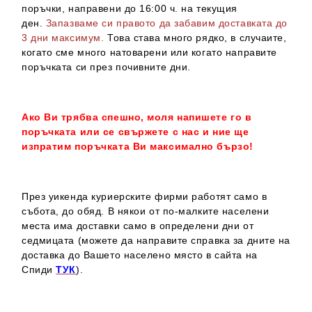
поръчки, направени до 16:00 ч. на текущия
ден.
Запазваме си правото да забавим доставката до
3 дни максимум.
Това става много рядко, в случаите,
когато сме много натоварени или когато направите
поръчката си през почивните дни.
Ако Ви трябва спешно, моля напишете го в
поръчката или се свържете с нас и ние ще
изпратим поръчката Ви максимално бързо!
През уикенда куриерските фирми работят само в
събота, до обяд. В някои от по-малките населени
места има доставки само в определени дни от
седмицата (можете да направите справка за дните на
доставка до Вашето населено място в сайта на
Спиди
ТУК
).