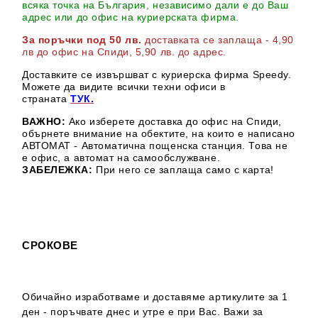
всяка точка на България, независимо дали е до Ваш
адрес или до офис на куриерската фирма.
За поръчки под 50 лв.
доставката се заплаща - 4,90
лв до офис на Спиди
, 5,90 лв. до адрес
.
Доставките се извършват с куриерска фирма Speedy.
М
ожете да видите всички техни офиси в
страната
ТУК.
ВАЖНО:
Ако изберете доставка до офис на Спиди,
обърнете внимание на обектите, на които е написано
АВТОМАТ - Автоматична пощенска станция. Това не
е офис, а автомат на самообслужване.
ЗАБЕЛЕЖКА:
При него се заплаща само с карта!
СРОКОВЕ
Обичайно изработваме и доставяме артикулите за 1
ден - поръчвате днес и утре е при Вас. Важи за