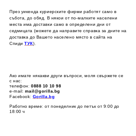
През уикенда куриерските фирми работят само в
събота, до обяд. В някои от по-малките населени
места има доставки само в определени дни от
седмицата (можете да направите справка за дните на
доставка до Вашето населено място в сайта на
Спиди
ТУК
).
Ако имате някакви други въпроси, моля свържете се
с нас:
телефон:
0888 1
0 10 98
e-mail:
mail@gorilla.bg
Facebook:
Gorilla.bg
Работно време: от понеделник до петък от 9:00 до
18:00 ч