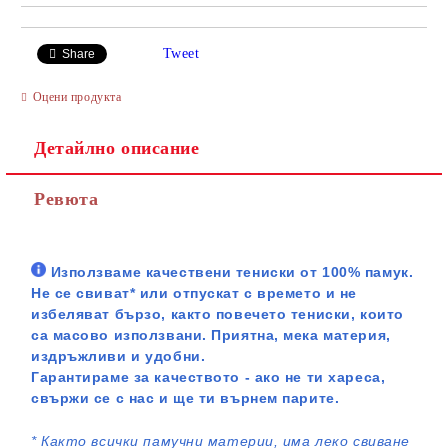
Tweet
Share
Оцени продукта
Детайлно описание
Ревюта
Използваме качествени тениски от 100% памук.
Не се свиват* или отпускат с времето и не
избеляват бързо, както повечето тениски, които
са масово използвани. Приятна, мека материя,
издръжливи и удобни.
Гарантираме за качеството - ако не ти хареса,
свържи се с нас и ще ти върнем парите.
*
Както всички памучни материи, има леко свиване