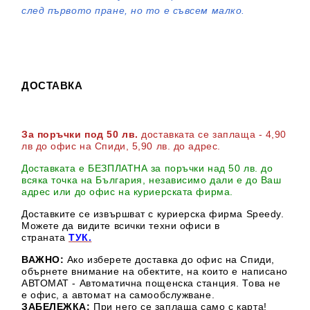
след първото пране, но то е съвсем малко.
ДОСТАВКА
За поръчки под 50 лв.
доставката се заплаща - 4,90
лв до офис на Спиди
, 5,90 лв. до адрес
.
Доставката е БЕЗПЛАТНА за поръчки над 50 лв. до
всяка точка на България, независимо дали е до Ваш
адрес или до офис на куриерската фирма.
Доставките се извършват с куриерска фирма Speedy.
М
ожете да видите всички техни офиси в
страната
ТУК.
ВАЖНО:
Ако изберете доставка до офис на Спиди,
обърнете внимание на обектите, на които е написано
АВТОМАТ - Автоматична пощенска станция. Това не
е офис, а автомат на самообслужване.
ЗАБЕЛЕЖКА:
При него се заплаща само с карта!