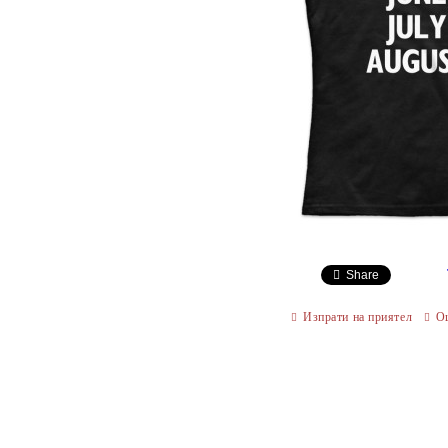
Share
Изпрати на приятел
О