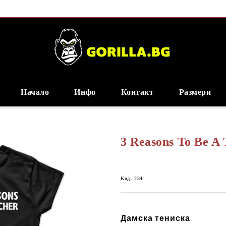
Начало
Инфо
Контакт
Размери
3 Reasons To Be A 
Код:
234
Дамска тениска