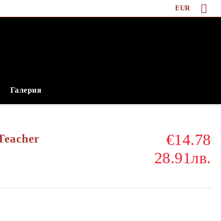
EUR
Галерия
€14.78
Teacher
28.91лв.