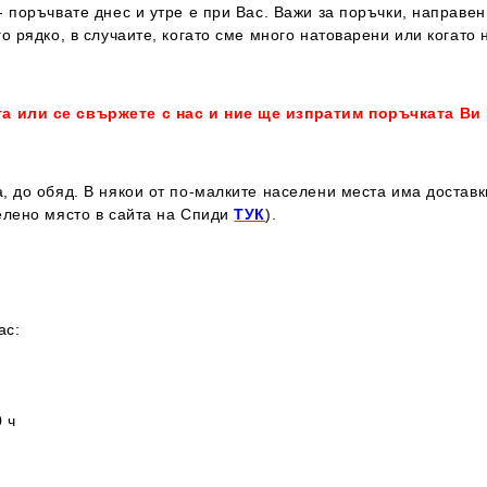
 поръчвате днес и утре е при Вас. Важи за поръчки, направен
о рядко, в случаите, когато сме много натоварени или когато 
та или се свържете с нас и ние ще изпратим поръчката Ви
, до обяд. В някои от по-малките населени места има достав
елено място в сайта на Спиди
ТУК
).
ас:
 ч