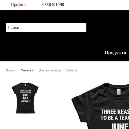
Профил
0888101098
Продукти
Начало
Тениски
Дамски тениски
Забавни