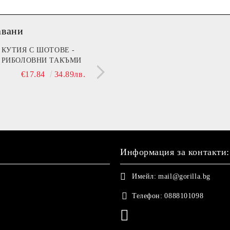
авани
мин B (Beer)
КУТИЯ С ШОТОВЕ -
I’m Fine
МЕЧЕ 30 СМ С НАД
РИБОЛОВНИ ТАКЪМИ
ДА ТЕ ГУШКА, КОГ
€13.90
27.19лв.
€14.90
29.14лв.
СЪМ ДО ТЕБ!"
€17.84
34.89лв.
€21.42
41.89
Информация за контакти:
Имейл:
mail@gorilla.bg
Телефон:
0888101098