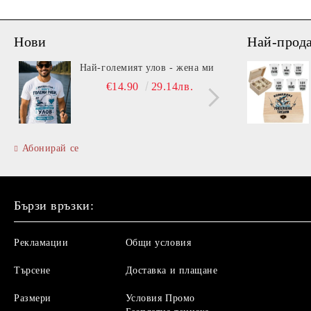
Нови
Най-прод
Най-големият улов - жена ми
Вита
€14.90
29.14лв.
Абонирай се
Бързи връзки:
Рекламации
Общи условия
Търсене
Доставка и плащане
Размери
Условия Промо