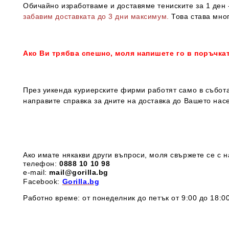
Обичайно изработваме и доставяме тениските за 1 ден -
забавим доставката до 3 дни максимум.
Това става мног
Ако Ви трябва спешно, моля напишете го в поръчка
През уикенда куриерските фирми работят само в събота
направите справка за дните на доставка до Вашето нас
Ако имате някакви други въпроси, моля свържете се с н
телефон:
0888 1
0 10 98
e-mail:
mail@gorilla.bg
Facebook:
Gorilla.bg
Работно време: от понеделник до петък от 9:00 до 18:00