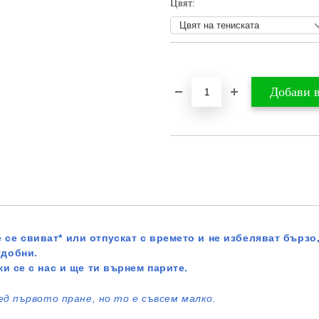
Цвят:
Добави в желани
 се свиват* или отпускат с времето и не избеляват бързо,
удобни.
жи се с нас и ще ти върнем парите.
ед първото пране, но то е съвсем малко.