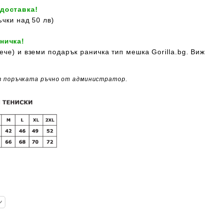
 доставка!
ъчки над 50 лв)
ничка!
ече) и вземи подарък раничка тип мешка Gorilla.bg. Виж
в поръчката ръчно от администратор.