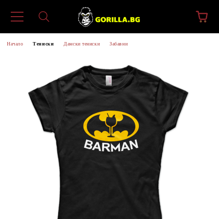
Начало
Тениски
Дамски тениски
Забавни