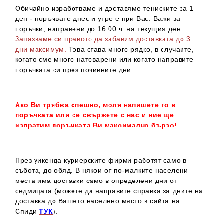
Обичайно изработваме и доставяме тениските за 1
ден - поръчвате днес и утре е при Вас. Важи за
поръчки, направени до 16:00 ч. на текущия ден.
Запазваме си правото да забавим доставката до 3
дни максимум.
Това става много рядко, в случаите,
когато сме много натоварени или когато направите
поръчката си през почивните дни.
Ако Ви трябва спешно, моля напишете го в
поръчката или се свържете с нас и ние ще
изпратим поръчката Ви максимално бързо!
През уикенда куриерските фирми работят само в
събота, до обяд. В някои от по-малките населени
места има доставки само в определени дни от
седмицата (можете да направите справка за дните на
доставка до Вашето населено място в сайта на
Спиди
ТУК
).