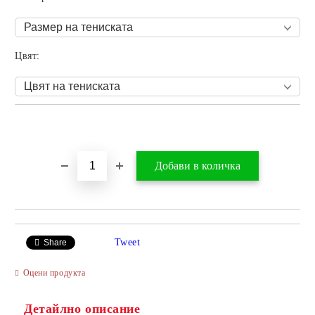
Цвят:
Добави в желани
Tweet
Share
Оцени продукта
Детайлно описание