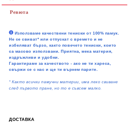
Ревюта
Използваме качествени тениски от 100% памук.
Не се свиват* или отпускат с времето и не
избеляват бързо, както повечето тениски, които
са масово използвани. Приятна, мека материя,
издръжливи и удобни.
Гарантираме за качеството - ако не ти хареса,
свържи се с нас и ще ти върнем парите.
*
Както всички памучни материи, има леко свиване
след първото пране, но то е съвсем малко.
ДОСТАВКА