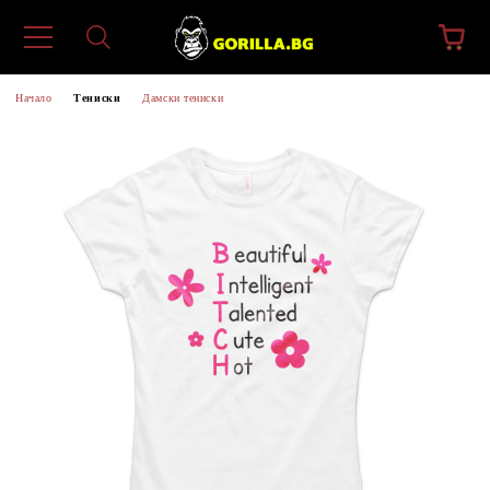
Начало
Тениски
Дамски тениски