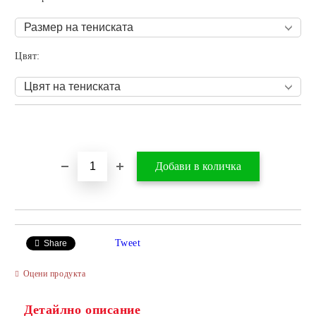
Цвят:
Добави в желани
Tweet
Share
Оцени продукта
Детайлно описание