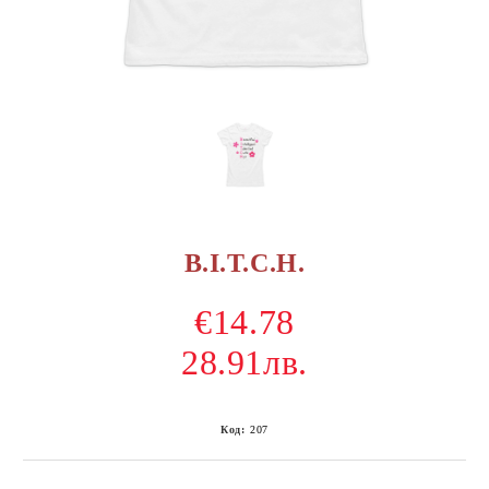
B.I.T.C.H.
€14.78
28.91лв.
Код:
207