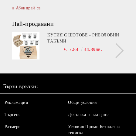
Абонирай се
Най-продавани
КУТИЯ С ШОТОВЕ - РИБОЛОВНИ
ТАКЪМИ
€17.84
34.89лв.
Бързи връзки:
Рекламации
Общи условия
Търсене
Доставка и плащане
Размери
Условия Промо Безплатна
тениска