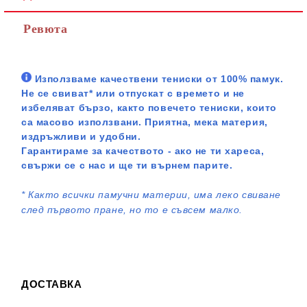
Ревюта
Използваме качествени тениски от 100% памук.
Не се свиват* или отпускат с времето и не
избеляват бързо, както повечето тениски, които
са масово използвани. Приятна, мека материя,
издръжливи и удобни.
Гарантираме за качеството - ако не ти хареса,
свържи се с нас и ще ти върнем парите.
*
Както всички памучни материи, има леко свиване
след първото пране, но то е съвсем малко.
ДОСТАВКА