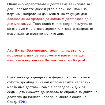
Обичайно изработваме и доставяме тениските за 1
ден - поръчвате днес и утре е при Вас. Важи за
поръчки, направени до 16:00 ч. на текущия ден.
Запазваме си правото да забавим доставката до 3
дни максимум.
Това става много рядко, в случаите,
когато сме много натоварени или когато направите
поръчката си през почивните дни.
Ако Ви трябва спешно, моля напишете го в
поръчката или се свържете с нас и ние ще
изпратим поръчката Ви максимално бързо!
През уикенда куриерските фирми работят само в
събота, до обяд. В някои от по-малките населени
места има доставки само в определени дни от
седмицата (можете да направите справка за дните на
доставка до Вашето населено място в сайта на
Спиди
ТУК
).