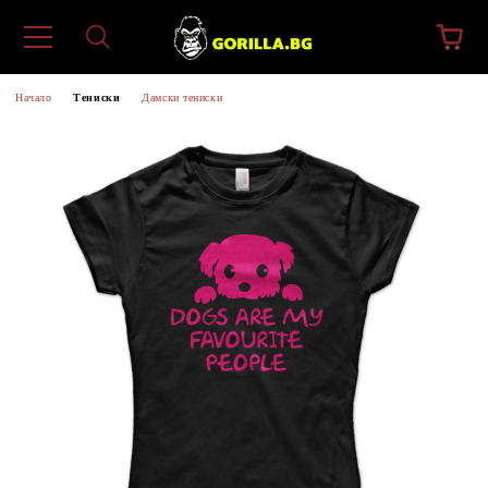
Начало
Тениски
Дамски тениски