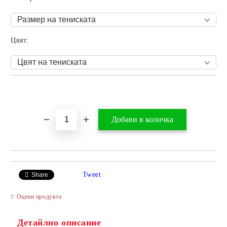
Цвят:
Добави в желани
Tweet
Share
Оцени продукта
Детайлно описание