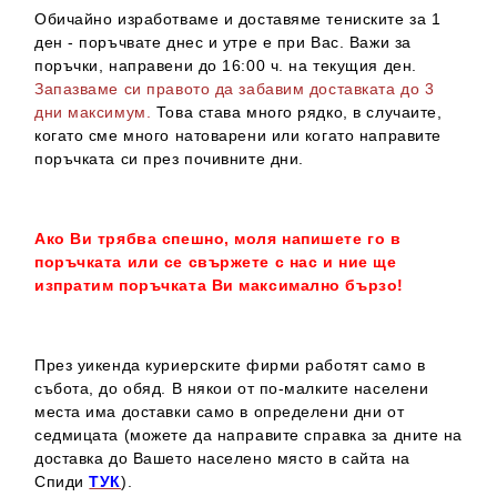
Обичайно изработваме и доставяме тениските за 1
ден - поръчвате днес и утре е при Вас. Важи за
поръчки, направени до 16:00 ч. на текущия ден.
Запазваме си правото да забавим доставката до 3
дни максимум.
Това става много рядко, в случаите,
когато сме много натоварени или когато направите
поръчката си през почивните дни.
Ако Ви трябва спешно, моля напишете го в
поръчката или се свържете с нас и ние ще
изпратим поръчката Ви максимално бързо!
През уикенда куриерските фирми работят само в
събота, до обяд. В някои от по-малките населени
места има доставки само в определени дни от
седмицата (можете да направите справка за дните на
доставка до Вашето населено място в сайта на
Спиди
ТУК
).