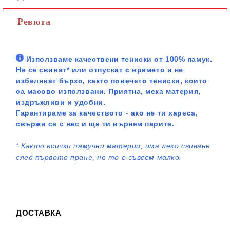
Ревюта
Използваме качествени тениски от 100% памук.
Не се свиват* или отпускат с времето и не
избеляват бързо, както повечето тениски, които
са масово използвани. Приятна, мека материя,
издръжливи и удобни.
Гарантираме за качеството - ако не ти хареса,
свържи се с нас и ще ти върнем парите.
*
Както всички памучни материи, има леко свиване
след първото пране, но то е съвсем малко.
ДОСТАВКА