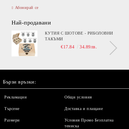
Абонирай се
Най-продавани
КУТИЯ С ШОТОВЕ - РИБОЛОВНИ
ТАКЪМИ
€17.84
34.89лв.
Бързи връзки:
Рекламации
Общи условия
Търсене
Доставка и плащане
Размери
Условия Промо Безплатна
тениска