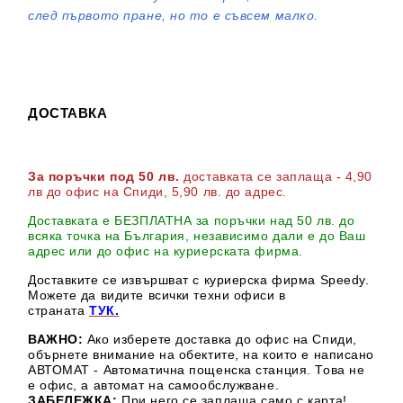
след първото пране, но то е съвсем малко.
ДОСТАВКА
За поръчки под 50 лв.
доставката се заплаща - 4,90
лв до офис на Спиди
, 5,90 лв. до адрес
.
Доставката е БЕЗПЛАТНА за поръчки над 50 лв. до
всяка точка на България, независимо дали е до Ваш
адрес или до офис на куриерската фирма.
Доставките се извършват с куриерска фирма Speedy.
М
ожете да видите всички техни офиси в
страната
ТУК.
ВАЖНО:
Ако изберете доставка до офис на Спиди,
обърнете внимание на обектите, на които е написано
АВТОМАТ - Автоматична пощенска станция. Това не
е офис, а автомат на самообслужване.
ЗАБЕЛЕЖКА:
При него се заплаща само с карта!