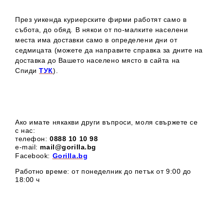
През уикенда куриерските фирми работят само в
събота, до обяд. В някои от по-малките населени
места има доставки само в определени дни от
седмицата (можете да направите справка за дните на
доставка до Вашето населено място в сайта на
Спиди
ТУК
).
Ако имате някакви други въпроси, моля свържете се
с нас:
телефон:
0888 1
0 10 98
e-mail:
mail@gorilla.bg
Facebook:
Gorilla.bg
Работно време: от понеделник до петък от 9:00 до
18:00 ч