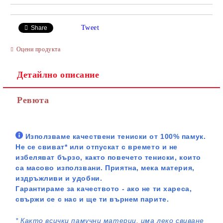
Tweet
Share
Оцени продукта
Детайлно описание
Ревюта
Използваме качествени тениски от 100% памук.
Не се свиват* или отпускат с времето и не
избеляват бързо, както повечето тениски, които
са масово използвани. Приятна, мека материя,
издръжливи и удобни.
Гарантираме за качеството - ако не ти хареса,
свържи се с нас и ще ти върнем парите.
*
Както всички памучни материи, има леко свиване