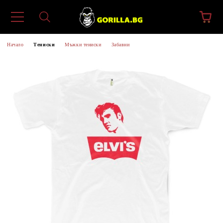
Начало
Тениски
Мъжки тениски
Забавни