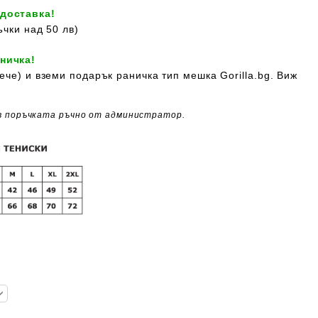
 доставка!
ъчки над 50 лв)
ничка!
ече) и вземи подарък раничка тип мешка Gorilla.bg. Виж
в поръчката ръчно от администратор.