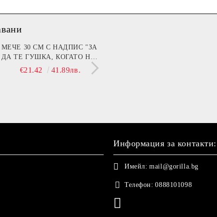
авани
мин B (Beer)
МЕЧЕ 30 СМ С НАДПИС "ЗА
I’m Fine
КУТИЯ С ШОТОВЕ -
ДА ТЕ ГУШКА, КОГАТО НЕ
РИБОЛОВНИ ТАКЪ
€13.90
27.19лв.
€14.90
29.14лв.
СЪМ ДО ТЕБ!"
€21.42
41.89лв.
€17.84
34.89
Информация за контакти:
Имейл:
mail@gorilla.bg
Телефон:
0888101098