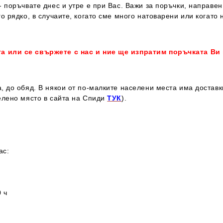
 поръчвате днес и утре е при Вас. Важи за поръчки, направен
о рядко, в случаите, когато сме много натоварени или когато 
та или се свържете с нас и ние ще изпратим поръчката Ви
, до обяд. В някои от по-малките населени места има достав
елено място в сайта на Спиди
ТУК
).
ас:
 ч