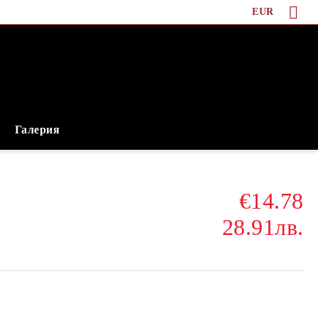
EUR
Галерия
€14.78
28.91лв.