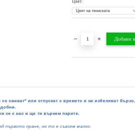
Цвят:
Добави в желани
 се свиват* или отпускат с времето и не избеляват бързо,
удобни.
жи се с нас и ще ти върнем парите.
ед първото пране, но то е съвсем малко.