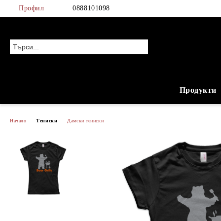
Профил
0888101098
Продукти
Начало
Тениски
Дамски тениски