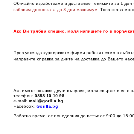
Обичайно изработваме и доставяме тениските за 1 ден -
забавим доставката до 3 дни максимум.
Това става мног
Ако Ви трябва спешно, моля напишете го в поръчка
През уикенда куриерските фирми работят само в събота
направите справка за дните на доставка до Вашето нас
Ако имате някакви други въпроси, моля свържете се с н
телефон:
0888 1
0 10 98
e-mail:
mail@gorilla.bg
Facebook:
Gorilla.bg
Работно време: от понеделник до петък от 9:00 до 18:00