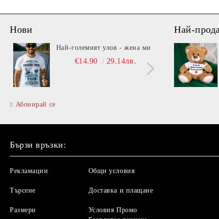
Нови
Най-прод
Най-големият улов - жена ми
Вита
€14.90
29.14лв.
Абонирай се
Бързи връзки:
Рекламации
Общи условия
Търсене
Доставка и плащане
Размери
Условия Промо