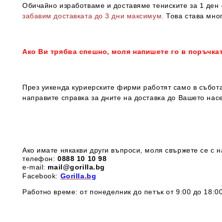
Обичайно изработваме и доставяме тениските за 1 ден -
забавим доставката до 3 дни максимум.
Това става мног
Ако Ви трябва спешно, моля напишете го в поръчка
През уикенда куриерските фирми работят само в събота
направите справка за дните на доставка до Вашето нас
Ако имате някакви други въпроси, моля свържете се с н
телефон:
0888 1
0 10 98
e-mail:
mail@gorilla.bg
Facebook:
Gorilla.bg
Работно време: от понеделник до петък от 9:00 до 18:00