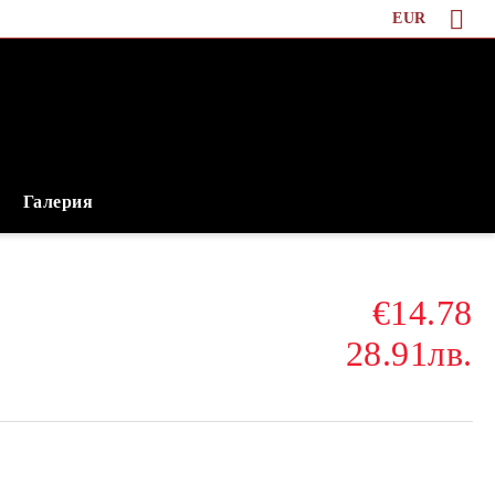
EUR
Галерия
€14.78
28.91лв.