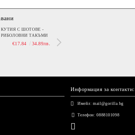
авани
мин B (Beer)
КУТИЯ С ШОТОВЕ -
I’m Fine
МЕЧЕ 30 СМ С НАД
РИБОЛОВНИ ТАКЪМИ
ДА ТЕ ГУШКА, КОГ
€13.90
27.19лв.
€14.90
29.14лв.
СЪМ ДО ТЕБ!"
€17.84
34.89лв.
€21.42
41.89
Информация за контакти:
Имейл:
mail@gorilla.bg
Телефон:
0888101098