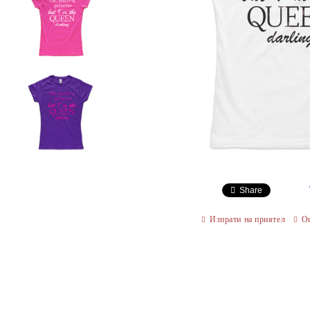
Share
Изпрати на приятел
О