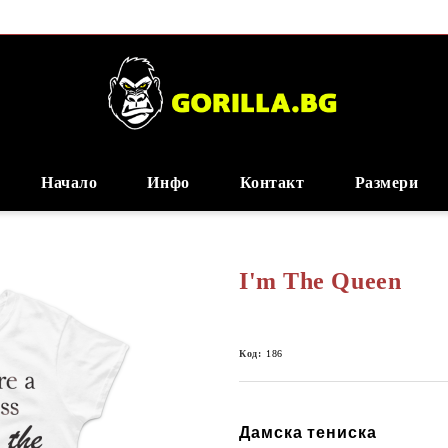
Начало
Инфо
Контакт
Размери
I'm The Queen
Код:
186
Дамска тениска