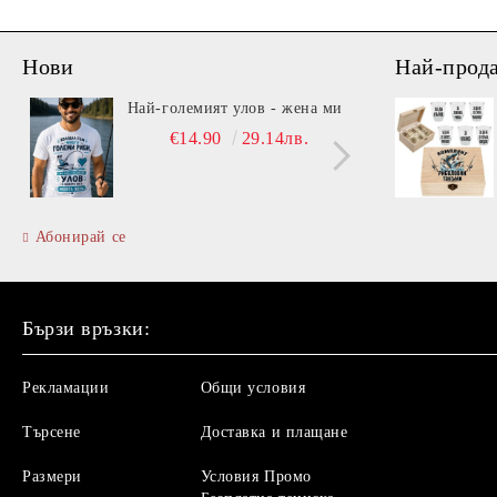
Нови
Най-прод
Най-големият улов - жена ми
Вита
€14.90
29.14лв.
Абонирай се
Бързи връзки:
Рекламации
Общи условия
Търсене
Доставка и плащане
Размери
Условия Промо