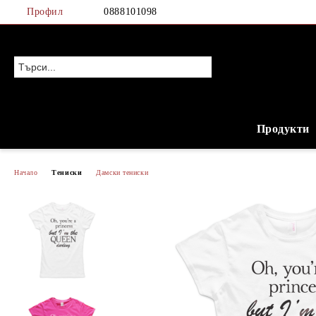
Профил
0888101098
Продукти
Начало
Тениски
Дамски тениски