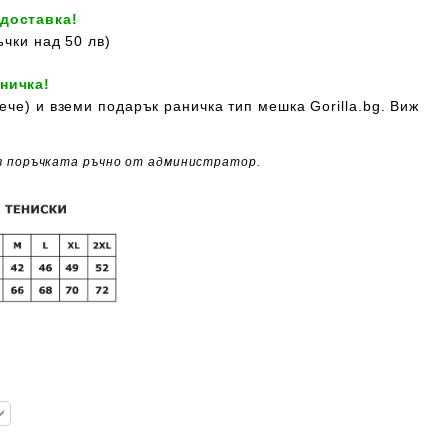
 доставка!
ъчки над 50 лв)
ничка!
ече) и вземи подарък раничка тип мешка Gorilla.bg. Виж
в поръчката ръчно от администратор.