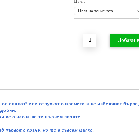
Цвят:
Добави в желани
 се свиват* или отпускат с времето и не избеляват бързо,
удобни.
жи се с нас и ще ти върнем парите.
ед първото пране, но то е съвсем малко.