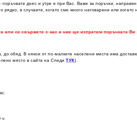
 поръчвате днес и утре е при Вас. Важи за поръчки, направен
о рядко, в случаите, когато сме много натоварени или когато 
та или се свържете с нас и ние ще изпратим поръчката Ви
, до обяд. В някои от по-малките населени места има достав
елено място в сайта на Спиди
ТУК
).
ас:
 ч