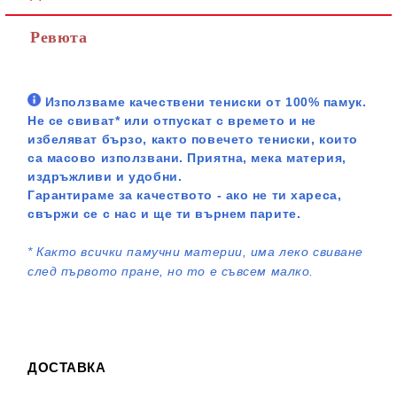
Ревюта
Използваме качествени тениски от 100% памук.
Не се свиват* или отпускат с времето и не
избеляват бързо, както повечето тениски, които
са масово използвани. Приятна, мека материя,
издръжливи и удобни.
Гарантираме за качеството - ако не ти хареса,
свържи се с нас и ще ти върнем парите.
*
Както всички памучни материи, има леко свиване
след първото пране, но то е съвсем малко.
ДОСТАВКА