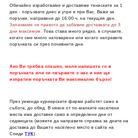
Обичайно изработваме и доставяме тениските за 1
ден - поръчвате днес и утре е при Вас. Важи за
поръчки, направени до 16:00 ч. на текущия ден.
Запазваме си правото да забавим доставката до 3
дни максимум.
Това става много рядко, в случаите,
когато сме много натоварени или когато направите
поръчката си през почивните дни.
Ако Ви трябва спешно, моля напишете го в
поръчката или се свържете с нас и ние ще
изпратим поръчката Ви максимално бързо!
През уикенда куриерските фирми работят само в
събота, до обяд. В някои от по-малките населени
места има доставки само в определени дни от
седмицата (можете да направите справка за дните на
доставка до Вашето населено място в сайта на
Спиди
ТУК
).