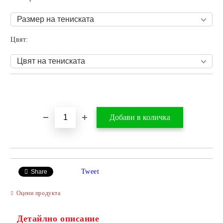
Цвят:
Добави в желани
Tweet
Share
Оцени продукта
Детайлно описание