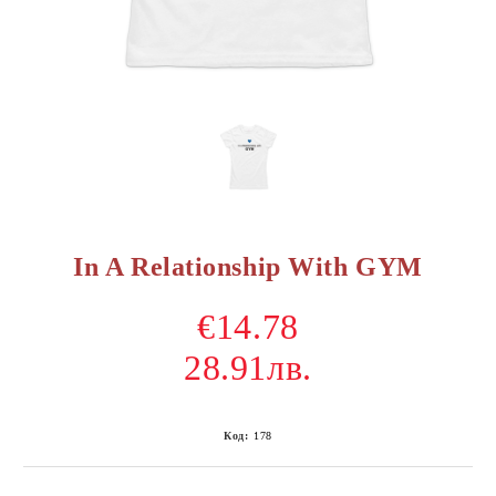
In A Relationship With GYM
€14.78
28.91лв.
Код:
178