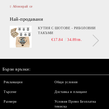
Абонирай се
Най-продавани
КУТИЯ С ШОТОВЕ - РИБОЛОВНИ
ТАКЪМИ
€17.84
34.89лв.
Бързи връзки:
Рекламации
Общи условия
Търсене
Доставка и плащане
Размери
Условия Промо Безплатна
тениска