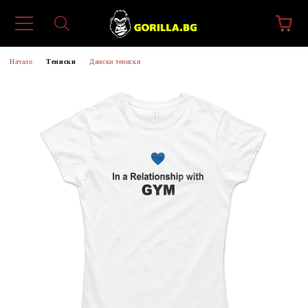
Начало
Тениски
Дамски тениски