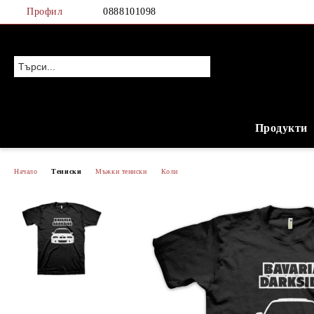
Профил
0888101098
Продукти
Начало
Тениски
Мъжки тениски
Коли