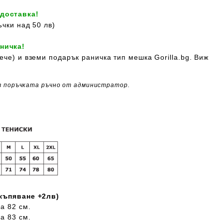
 доставка!
ъчки над 50 лв)
ничка!
ече) и вземи подарък раничка тип мешка Gorilla.bg. Виж
в поръчката ръчно от администратор.
скъпяване +2лв)
а 82 см.
а 83 см.