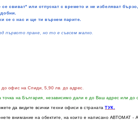
 се свиват* или отпускат с времето и не избеляват бързо,
удобни.
жи се с нас и ще ти върнем парите.
ед първото пране, но то е съвсем малко.
в до офис на Спиди
, 5,90 лв. до адрес
.
а точка на България, независимо дали е до Ваш адрес или до
ожете да видите всички техни офиси в страната
ТУК.
нете внимание на обектите, на които е написано АВТОМАТ - А