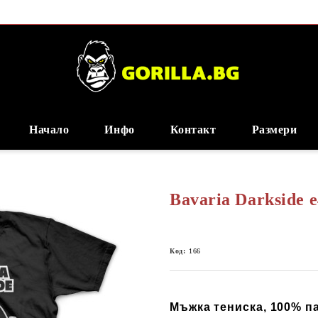
Начало
Инфо
Контакт
Размери
Bavaria Darkside 
Код:
166
Мъжка тениска, 100% пам