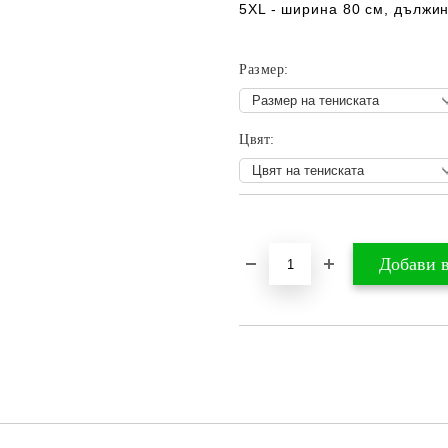
5XL - ширина 80 см, дължин
Размер:
Цвят:
Добави в желани