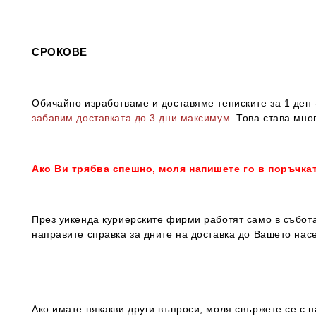
СРОКОВЕ
Обичайно изработваме и доставяме тениските за 1 ден -
забавим доставката до 3 дни максимум.
Това става мног
Ако Ви трябва спешно, моля напишете го в поръчка
През уикенда куриерските фирми работят само в събота
направите справка за дните на доставка до Вашето нас
Ако имате някакви други въпроси, моля свържете се с н