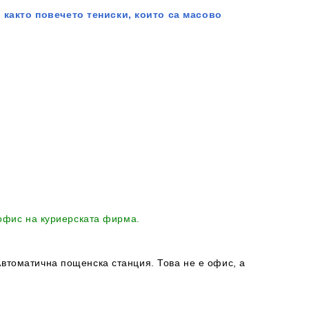
 както повечето тениски, които са масово
 офис на куриерската фирма.
втоматична пощенска станция. Това не е офис, а