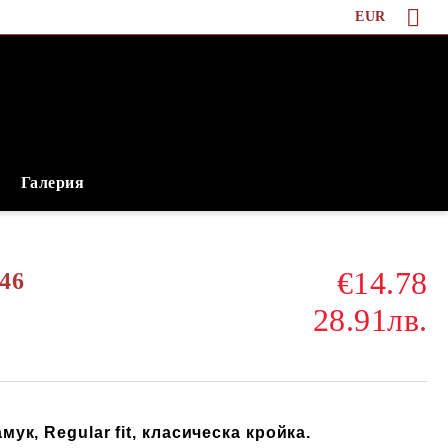
EUR
Галерия
€14.78
e46
28.91лв.
ук, Regular fit, класическа кройка.