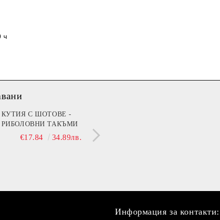
 ч
авани
мин B (Beer)
КУТИЯ С ШОТОВЕ -
МЕЧЕ 30 СМ С НАД
РИБОЛОВНИ ТАКЪМИ
ДА ТЕ ГУШКА, КОГ
€13.90
27.19лв.
СЪМ ДО ТЕБ!"
€17.84
34.89лв.
€21.42
41.89
Информация за контакти: