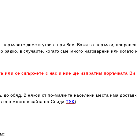
 поръчвате днес и утре е при Вас. Важи за поръчки, направен
о рядко, в случаите, когато сме много натоварени или когато 
та или се свържете с нас и ние ще изпратим поръчката Ви
, до обяд. В някои от по-малките населени места има достав
елено място в сайта на Спиди
ТУК
).
ас: