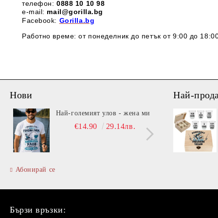
телефон:
0888 1
0 10 98
e-mail:
mail@gorilla.bg
Facebook:
Gorilla.bg
Работно време: от понеделник до петък от 9:00 до 18:00
Нови
Най-прод
Най-големият улов - жена ми
Вита
€14.90
29.14лв.
Абонирай се
Бързи връзки: