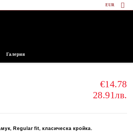
EUR
Галерия
€14.78
28.91лв.
ук, Regular fit, класическа кройка.