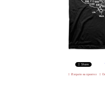
Share
Изпрати на приятел
О