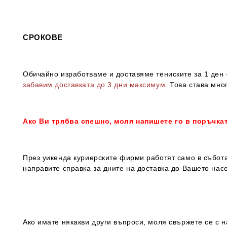
СРОКОВЕ
Обичайно изработваме и доставяме тениските за 1 ден -
забавим доставката до 3 дни максимум.
Това става мног
Ако Ви трябва спешно, моля напишете го в поръчка
През уикенда куриерските фирми работят само в събота
направите справка за дните на доставка до Вашето нас
Ако имате някакви други въпроси, моля свържете се с н