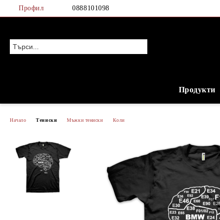
Профил
0888101098
Продукти
Начало
Тениски
Мъжки тениски
Коли