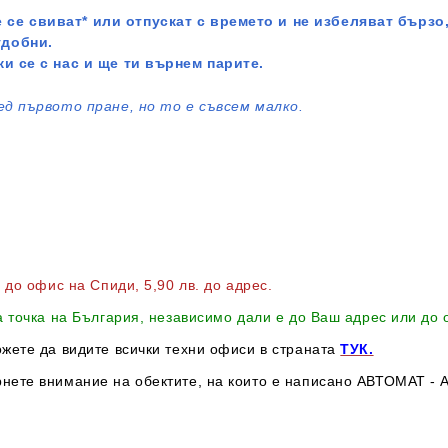
 се свиват* или отпускат с времето и не избеляват бързо,
удобни.
жи се с нас и ще ти върнем парите.
ед първото пране, но то е съвсем малко.
в до офис на Спиди
, 5,90 лв. до адрес
.
а точка на България, независимо дали е до Ваш адрес или до
ожете да видите всички техни офиси в страната
ТУК.
нете внимание на обектите, на които е написано АВТОМАТ - А