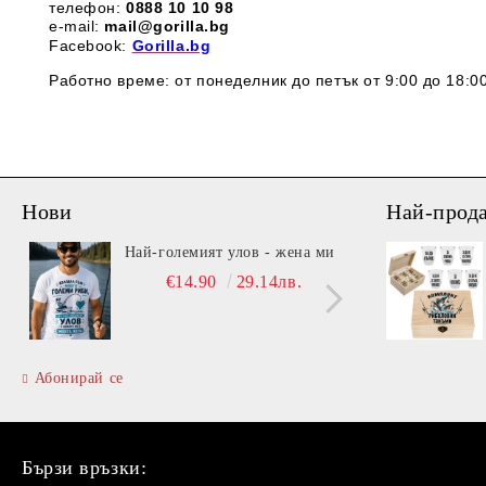
телефон:
0888 1
0 10 98
e-mail:
mail@gorilla.bg
Facebook:
Gorilla.bg
Работно време: от понеделник до петък от 9:00 до 18:00
Нови
Най-прод
Най-големият улов - жена ми
Вита
€14.90
29.14лв.
Абонирай се
Бързи връзки: