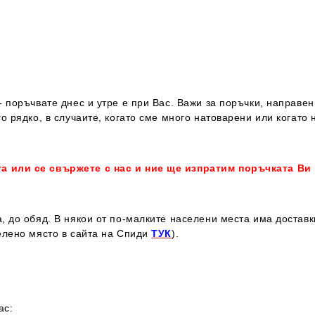
 поръчвате днес и утре е при Вас. Важи за поръчки, направен
о рядко, в случаите, когато сме много натоварени или когато 
та или се свържете с нас и ние ще изпратим поръчката Ви
, до обяд. В някои от по-малките населени места има достав
елено място в сайта на Спиди
ТУК
).
ас: