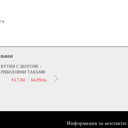
 ч
авани
мин B (Beer)
КУТИЯ С ШОТОВЕ -
МЕЧЕ 30 СМ С НАД
РИБОЛОВНИ ТАКЪМИ
ДА ТЕ ГУШКА, КОГ
€13.90
27.19лв.
СЪМ ДО ТЕБ!"
€17.84
34.89лв.
€21.42
41.89
Информация за контакти: