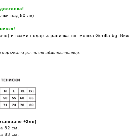
 доставка!
ъчки над 50 лв)
ничка!
ече) и вземи подарък раничка тип мешка Gorilla.bg. Виж
в поръчката ръчно от администратор.
скъпяване +2лв)
а 82 см.
а 83 см.