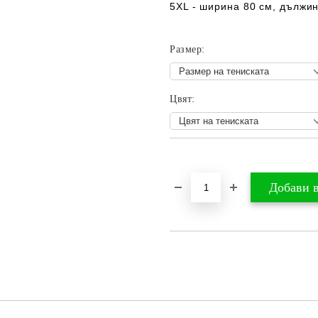
5XL - ширина 80 см, дължин
Размер:
Цвят:
Добави в желани