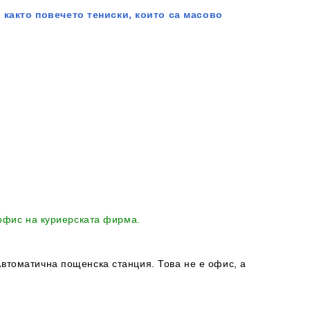
 както повечето тениски, които са масово
 офис на куриерската фирма.
втоматична пощенска станция. Това не е офис, а