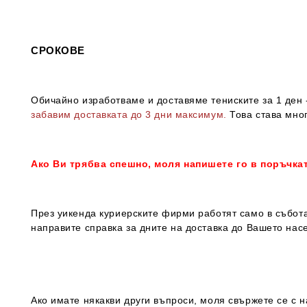
СРОКОВЕ
Обичайно изработваме и доставяме тениските за 1 ден -
забавим доставката до 3 дни максимум.
Това става мног
Ако Ви трябва спешно, моля напишете го в поръчка
През уикенда куриерските фирми работят само в събота
направите справка за дните на доставка до Вашето нас
Ако имате някакви други въпроси, моля свържете се с н