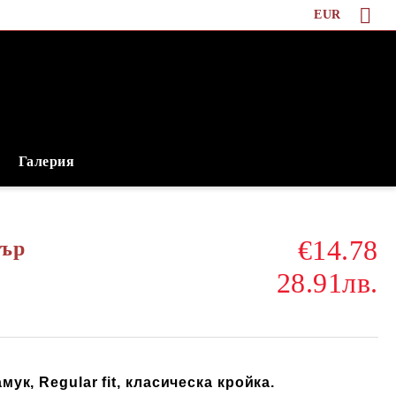
EUR
Галерия
€14.78
дър
28.91лв.
ук, Regular fit, класическа кройка.