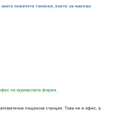
 както повечето тениски, които са масово
 офис на куриерската фирма.
втоматична пощенска станция. Това не е офис, а