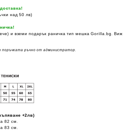
 доставка!
ъчки над 50 лв)
ничка!
ече) и вземи подарък раничка тип мешка Gorilla.bg. Виж
в поръчката ръчно от администратор.
скъпяване +2лв)
а 82 см.
а 83 см.