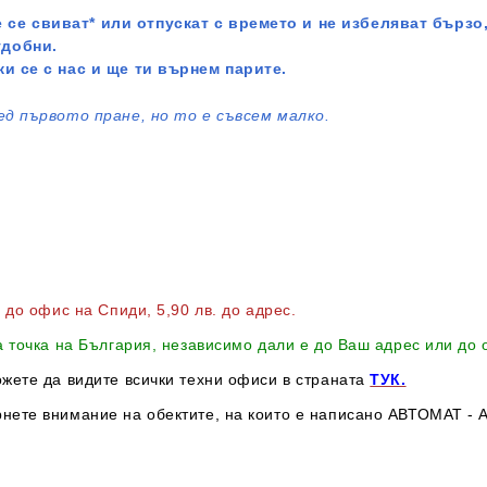
 се свиват* или отпускат с времето и не избеляват бързо,
удобни.
жи се с нас и ще ти върнем парите.
ед първото пране, но то е съвсем малко.
в до офис на Спиди
, 5,90 лв. до адрес
.
а точка на България, независимо дали е до Ваш адрес или до
ожете да видите всички техни офиси в страната
ТУК.
нете внимание на обектите, на които е написано АВТОМАТ - А