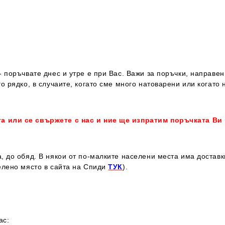
 поръчвате днес и утре е при Вас. Важи за поръчки, направен
о рядко, в случаите, когато сме много натоварени или когато 
та или се свържете с нас и ние ще изпратим поръчката Ви
, до обяд. В някои от по-малките населени места има достав
елено място в сайта на Спиди
ТУК
).
ас: