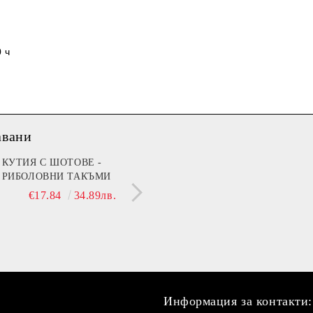
 ч
авани
мин B (Beer)
КУТИЯ С ШОТОВЕ -
МЕЧЕ 30 СМ С НАД
РИБОЛОВНИ ТАКЪМИ
ДА ТЕ ГУШКА, КОГ
€13.90
27.19лв.
СЪМ ДО ТЕБ!"
€17.84
34.89лв.
€21.42
41.89
Информация за контакти: