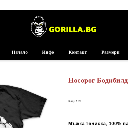
Начало
Инфо
Контакт
Размери
Носорог Бодибил
Код:
139
Мъжка тениска, 100% пам