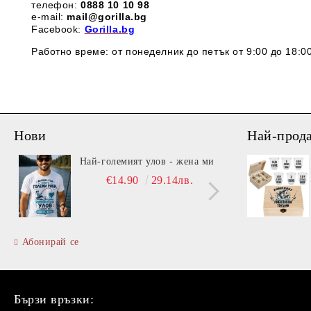
телефон:
0888 1
0 10 98
e-mail:
mail@gorilla.bg
Facebook:
Gorilla.bg
Работно време: от понеделник до петък от 9:00 до 18:00
Нови
Най-прод
Най-големият улов - жена ми
Вита
€14.90
29.14лв.
Абонирай се
Бързи връзки: