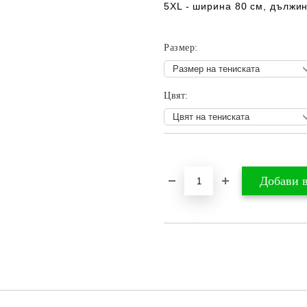
5XL - ширина 80 см, дължин
Размер:
Цвят:
Добави в желани