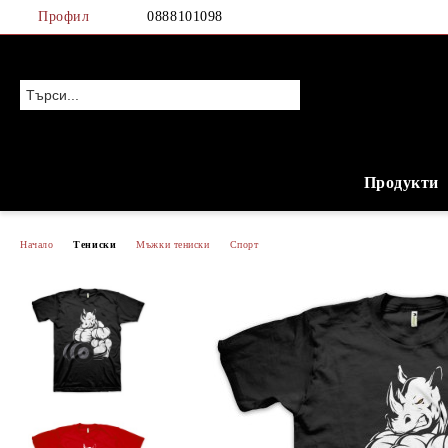
Профил
0888101098
Продукти
Начало
Тениски
Мъжки тениски
Спорт