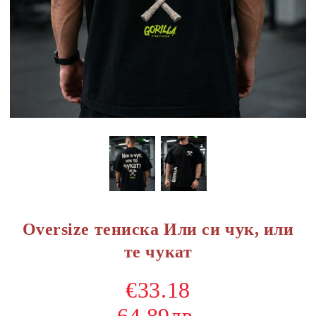
Oversize тениска Или си чук, или
те чукат
€33.18