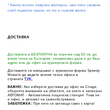
*
Както всички памучни материи, има леко свиване
след първото пране, но то е съвсем малко.
ДОСТАВКА
Доставката е БЕЗПЛАТНА за поръчки над 50 лв. до
всяка точка на България, независимо дали е до Ваш
адрес или до офис на куриерската фирма.
Доставките се извършват с куриерска фирма Speedy.
М
ожете да видите всички техни офиси в
страната
ТУК.
ВАЖНО:
Ако изберете доставка до офис на Спиди,
обърнете внимание на обектите, на които е написано
АВТОМАТ - Автоматична пощенска станция. Това не
е офис, а автомат на самообслужване.
ЗАБЕЛЕЖКА:
При него се заплаща само с карта!