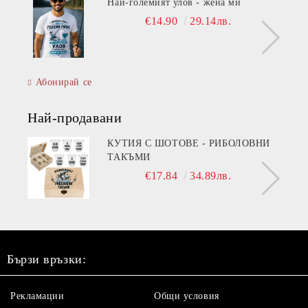
Най-големият улов - жена ми
€14.90
29.14лв.
Абонирай се
Най-продавани
КУТИЯ С ШОТОВЕ - РИБОЛОВНИ
ТАКЪМИ
€17.84
34.89лв.
Бързи връзки:
Рекламации
Общи условия