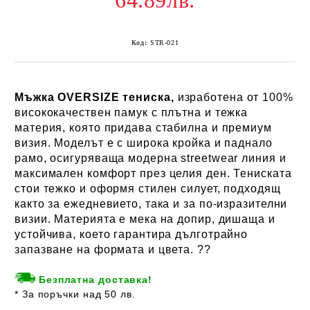
64.89лв.
Код:
STR-021
Мъжка OVERSIZE тениска,
изработена от 100%
висококачествен памук с плътна и тежка
материя, която придава стабилна и премиум
визия. Моделът е с широка кройка и паднало
рамо, осигуряваща модерна streetwear линия и
максимален комфорт през целия ден. Тениската
стои тежко и оформя стилен силует, подходящ
както за ежедневието, така и за по-изразителни
визии. Материята е мека на допир, дишаща и
устойчива, което гарантира дълготрайно
запазване на формата и цвета. ??
Безплатна доставка!
* За поръчки над 50 лв.