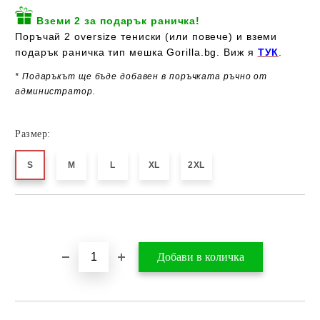
Вземи 2 за подарък раничка!
Поръчай 2 oversize тениски (или повече) и вземи
подарък раничка тип мешка Gorilla.bg. Виж я
ТУК
.
* Подаръкът ще бъде добавен в поръчката ръчно от
администратор.
Размер:
S
M
L
XL
2XL
Добави в желани