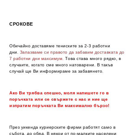
СРОКОВЕ
Обичайно доставяме тениските за 2-3 работни
дни.
Запазваме си правото да забавим доставката до
7 работни дни максимум.
Това става много рядко, в
случаите, когато сме много натоварени. В такъв
случай ще Ви информираме за забавянето.
Ако Ви трябва спешно, моля напишете го в
поръчката или се свържете с нас и ние ще
изпратим поръчката Ви максимално бързо!
През уикенда куриерските фирми работят само в
събота, до обяд. В някои от по-малките населени