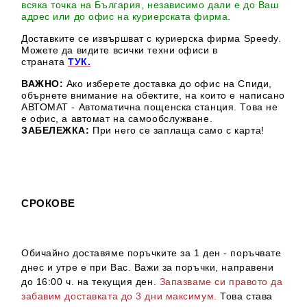
всяка точка на България, независимо дали е до Ваш
адрес или до офис на куриерската фирма.
Доставките се извършват с куриерска фирма Speedy.
М
ожете да видите всички техни офиси в
страната
ТУК.
ВАЖНО:
Ако изберете доставка до офис на Спиди,
обърнете внимание на обектите, на които е написано
АВТОМАТ - Автоматична пощенска станция. Това не
е офис, а автомат на самообслужване.
ЗАБЕЛЕЖКА:
При него се заплаща само с карта!
СРОКОВЕ
Обичайно доставяме поръчките за 1 ден - поръчвате
днес и утре е при Вас. Важи за поръчки, направени
до 16:00 ч. на текущия ден.
Запазваме си правото да
забавим доставката до 3 дни максимум.
Това става