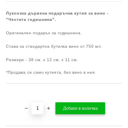
Луксозна дървена подаръчна кутия за вино -
"Честита годишнина".
Оригинален подарък за годишнина.
Става за стандартна бутилка вино от 750 мл.
Размери
- 38 см. х 12 см. х 11 см.
*Продава се само кутията, без вино в нея.
Добави в желани