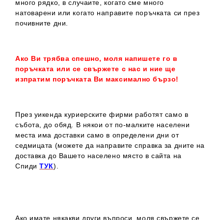
много рядко, в случаите, когато сме много
натоварени или когато направите поръчката си през
почивните дни.
Ако Ви трябва спешно, моля напишете го в
поръчката или се свържете с нас и ние ще
изпратим поръчката Ви максимално бързо!
През уикенда куриерските фирми работят само в
събота, до обяд. В някои от по-малките населени
места има доставки само в определени дни от
седмицата (можете да направите справка за дните на
доставка до Вашето населено място в сайта на
Спиди
ТУК
).
Ако имате някакви други въпроси, моля свържете се