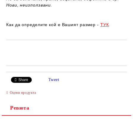
Нови, неизползвани.
Как да определите кой е Вашият размер -
ТУК
.
Добави в желани
Tweet
Share
Оцени продукта
Ревюта