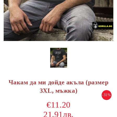
Чакам да ми дойде акъла (размер
3XL, мъжка)
-31%
€11.20
21.91лв.