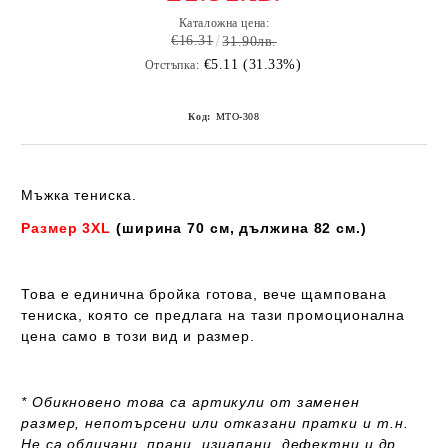
Каталожна цена:
€16.31
31.90лв.
€5.11 (31.33%)
Отстъпка:
Код:
MTО-308
Мъжка тениска.
Размер 3XL
(ширина 70 см, дължина 82 см.)
Това e единична бройка готова, вече щампована
тениска, която се предлага на тази промоционална
цена само в този вид и размер.
* Обикновено това са артикули от заменен
размер,
непотърсени или отказани пратки и т.н.
Не са обличани, прани, изцапани, дефектни и др.