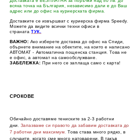
Доставката е БЕЗПЛАТНА за поръчки над 50 лв. до
всяка точка на България, независимо дали е до Ваш
адрес или до офис на куриерската фирма.
Доставките се извършват с куриерска фирма Speedy.
М
ожете да видите всички техни офиси в
страната
ТУК.
ВАЖНО:
Ако изберете доставка до офис на Спиди,
обърнете внимание на обектите, на които е написано
АВТОМАТ - Автоматична пощенска станция. Това не
е офис, а автомат на самообслужване.
ЗАБЕЛЕЖКА:
При него се заплаща само с карта!
СРОКОВЕ
Обичайно доставяме тениските за 2-3 работни
дни.
Запазваме си правото да забавим доставката до
7 работни дни максимум.
Това става много рядко, в
случаите, когато сме много натоварени. В такъв