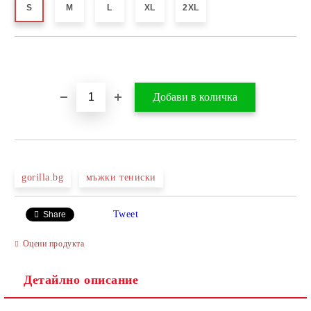
S
M
L
XL
2XL
Добави в желани
gorilla.bg
мъжки тениски
Tweet
Share
Оцени продукта
Детайлно описание