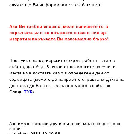
случай ще Ви информираме за забавянето.
Ако Ви трябва спешно, моля напишете го в
поръчката или се свържете с нас и ние ще
изпратим поръчката Ви максимално бързо!
През уикенда куриерските фирми работят само в
събота, до обяд. В някои от по-малките населени
места има доставки само в определени дни от
седмицата (можете да направите справка за дните на
доставка до Вашето населено място в сайта на
Спиди
ТУК
).
Ако имате някакви други въпроси, моля свържете се
с нас:
телефон:
0888 1
0 10 98