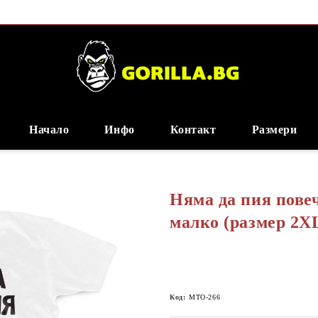
Начало
Инфо
Контакт
Размери
Няма да пия повеч
малко (размер 2X
Код:
MTО-266