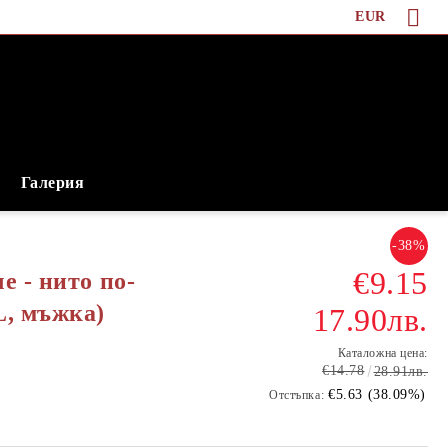
EUR
Галерия
-38%
€9.15
е - нито по-
L, мъжка)
17.90лв.
Каталожна цена:
€14.78
28.91лв.
€5.63 (38.09%)
Отстъпка: