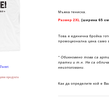
Мъжка тениска.
Размер 2XL
(ширина 65 см
Това e единична бройка гот
промоционална цена само в
* Обикновено това са арт
пратки и т.н. Не са облича
Tweet
неизползвани.
цени продукта
Как да определите кой е В
Добави в желани