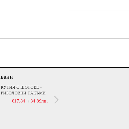
авани
мин B (Beer)
КУТИЯ С ШОТОВЕ -
МЕЧЕ 30 СМ С НАД
РИБОЛОВНИ ТАКЪМИ
ДА ТЕ ГУШКА, КОГ
€13.90
27.19лв.
СЪМ ДО ТЕБ!"
€17.84
34.89лв.
€21.42
41.89