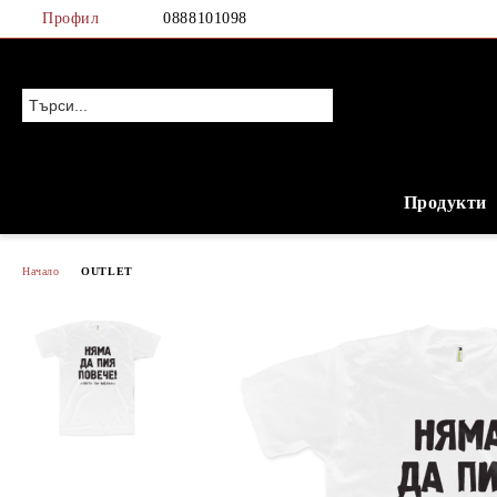
Профил
0888101098
Продукти
Начало
OUTLET