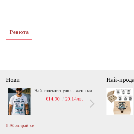
Ревюта
Нови
Най-прод
Най-големият улов - жена ми
Вита
€14.90
29.14лв.
Абонирай се