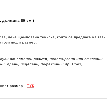
, дължина 80 см.)
ова, вече щампована тениска, която се предлага на тази
 този вид и размер.
икули от заменен размер,
непотърсени или отказани
ни, прани, изцапани, дефектни и др. Нови,
ашият размер -
ТУК
.